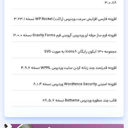
3.0.118
افزونه فارسی افزایش سرعت وردپرس (راکت) WP Rocket نسخه 3.23.1
افزونه فرم ساز حرفه ای وردپرس گرویتی فرم Gravity Forms نسخه 3.0.0
مجموعه 130 آیکون رایگان Icons8 به صورت SVG
افزونه قدرتمند چند زبانه کردن سایت وردپرس WPML نسخه 4.9.6
افزونه امنیتی Wordfence Security وردپرس نسخه 8.1.4
قالب چند منظوره وردپرس Betheme نسخه 28.5.6