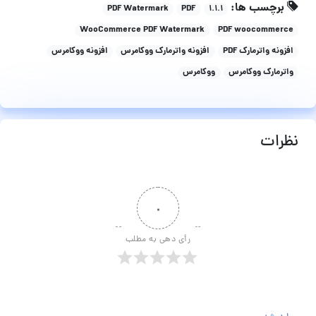
برچسب ها:
PDF Watermark
PDF
۱.۱.۱
WooCommerce PDF Watermark
PDF woocommerce
افزونه واترمارک PDF
افزونه واترمارک ووکامرس
افزونه ووکامرس
واترمارک ووکامرس
ووکامرس
نظرات
۰
رأی دهی به مطلب