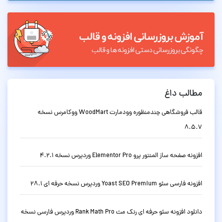
مطالب داغ
قالب فروشگاهی چندمنظوره وودمارت WoodMart ووکامرس نسخه
8.5.7
افزونه صفحه ساز المنتور پرو Elementor Pro وردپرس نسخه 4.2.1
افزونه فارسی سئو Yoast SEO Premium وردپرس نسخه حرفه ای 28.1
دانلود افزونه سئو حرفه ای رنک مث Rank Math Pro وردپرس فارسی نسخه