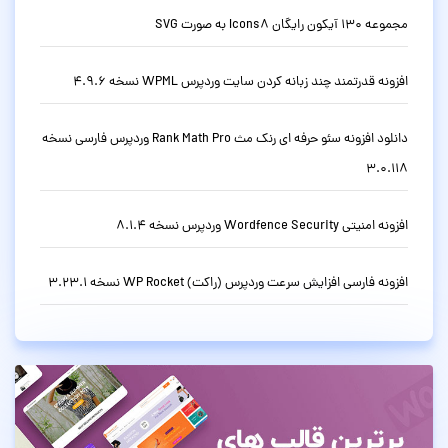
مجموعه 130 آیکون رایگان Icons8 به صورت SVG
افزونه قدرتمند چند زبانه کردن سایت وردپرس WPML نسخه 4.9.6
دانلود افزونه سئو حرفه ای رنک مث Rank Math Pro وردپرس فارسی نسخه
3.0.118
افزونه امنیتی Wordfence Security وردپرس نسخه 8.1.4
افزونه فارسی افزایش سرعت وردپرس (راکت) WP Rocket نسخه 3.23.1