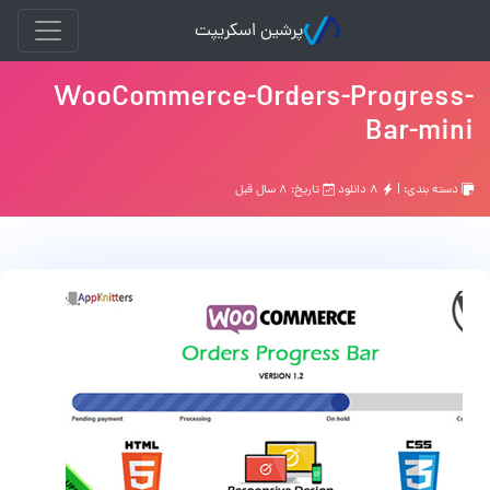
پرشین اسکریپت
WooCommerce-Orders-Progress-
Bar-mini
دسته بندی: |
۸ دانلود
تاریخ: ۸ سال قبل