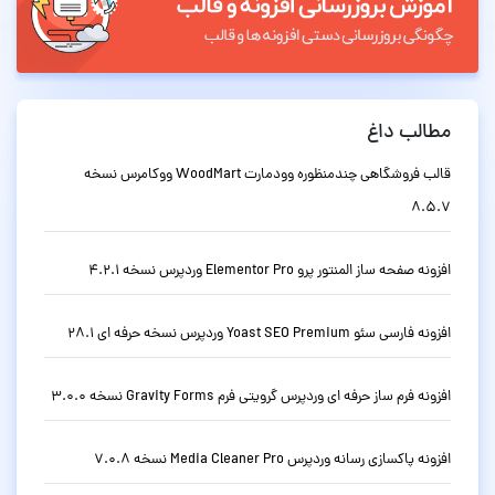
مطالب داغ
قالب فروشگاهی چندمنظوره وودمارت WoodMart ووکامرس نسخه
8.5.7
افزونه صفحه ساز المنتور پرو Elementor Pro وردپرس نسخه 4.2.1
افزونه فارسی سئو Yoast SEO Premium وردپرس نسخه حرفه ای 28.1
افزونه فرم ساز حرفه ای وردپرس گرویتی فرم Gravity Forms نسخه 3.0.0
افزونه پاکسازی رسانه وردپرس Media Cleaner Pro نسخه 7.0.8