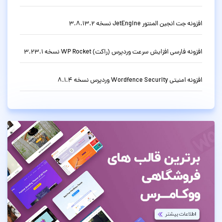
افزونه جت انجین المنتور JetEngine نسخه 3.8.13.2
افزونه فارسی افزایش سرعت وردپرس (راکت) WP Rocket نسخه 3.23.1
افزونه امنیتی Wordfence Security وردپرس نسخه 8.1.4