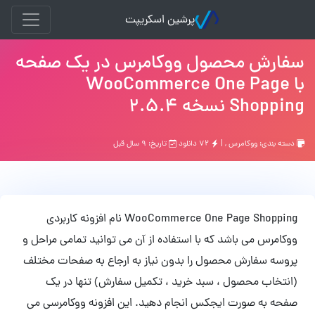
پرشین اسکریپت
سفارش محصول ووکامرس در یک صفحه
با WooCommerce One Page
Shopping نسخه 2.5.4
دسته بندی:
ووکامرس
, |
۷۲ دانلود
تاریخ: ۹ سال قبل
WooCommerce One Page Shopping نام افزونه کاربردی
ووکامرس می باشد که با استفاده از آن می توانید تمامی مراحل و
پروسه سفارش محصول را بدون نیاز به ارجاع به صفحات مختلف
(انتخاب محصول ، سبد خرید ، تکمیل سفارش) تنها در یک
صفحه به صورت ایجکس انجام دهید. این افزونه ووکامرسی می