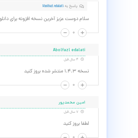
پاسخ به
Abolfazl edalati
سلام دوست عزیز آخرین نسخه افزونه برای دانلو
۰
Abolfazl edalati
۴ سال قبل
نسخه ۱.۴.۳ منتشر شده بروز کنید
۰
امین محمدپور
۷ سال قبل
لطفا بروز کنید
۰