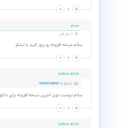
۰
میثم
۲ سال قبل
سلام میشه افزونه رو بروز کنید با تشکر
۰
zahra azizi
پاسخ به
Abolfazl edalati
سلام دوست عزیز آخرین نسخه افزونه برای دانلو
۰
zahra azizi