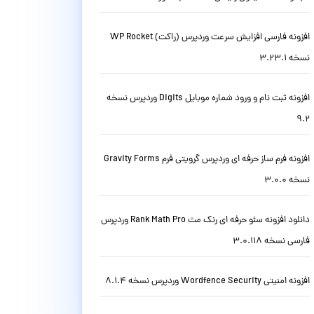
افزونه فارسی افزایش سرعت وردپرس (راکت) WP Rocket
نسخه 3.23.1
افزونه ثبت نام و ورود شماره موبایل Digits وردپرس نسخه
9.2
افزونه فرم ساز حرفه ای وردپرس گرویتی فرم Gravity Forms
نسخه 3.0.0
دانلود افزونه سئو حرفه ای رنک مث Rank Math Pro وردپرس
فارسی نسخه 3.0.118
افزونه امنیتی Wordfence Security وردپرس نسخه 8.1.4