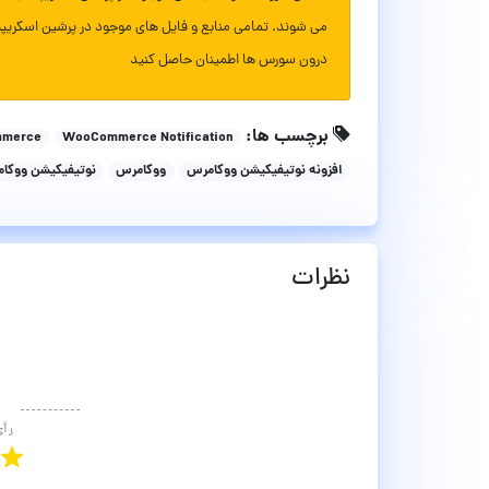
می شوند. تمامی منابع و فایل های موجود در پرشین اسکریپ
درون سورس ها اطمینان حاصل کنید
برچسب ها:
mmerce
WooCommerce Notification
افزونه نوتیفیکیشن ووکامرس
ووکامرس
نوتیفیکیشن ووکا
نظرات
رأ