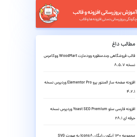
مطالب داغ
قالب فروشگاهی چندمنظوره وودمارت WoodMart ووکامرس
نسخه 8.5.7
افزونه صفحه ساز المنتور پرو Elementor Pro وردپرس نسخه
4.2.1
افزونه فارسی سئو Yoast SEO Premium وردپرس نسخه
حرفه ای 28.1
مجموعه 130 آیکون رایگان Icons8 به صورت SVG