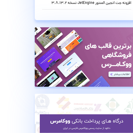
افزونه جت انجین المنتور JetEngine نسخه 3.8.13.2