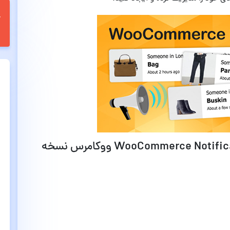
قابلیت های افزونه اطلاع رسانی WooCommerce Notification ووکامرس نسخه