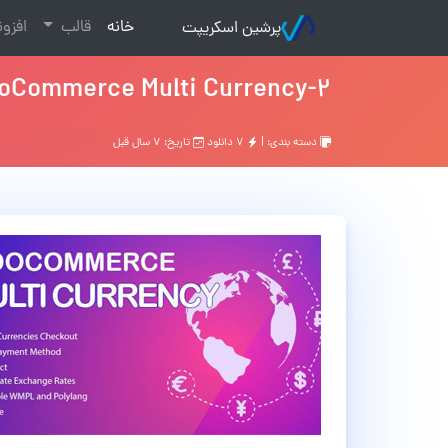
(current)
خانه
قالب
افزو
پرشین اسکریپت
Commerce Multi Currency-2
دسته بندی: |
۷ دانلود
تاریخ: ۷ سال قبل