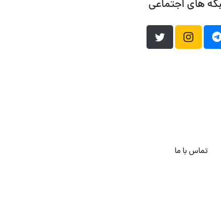
که های اجتماعی
تماس با ما
هاست وردپرس
فراداده