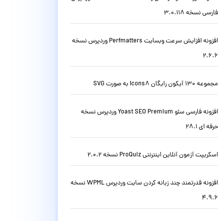
فارسی نسخه 3.0.118
افزونه افزایش سرعت وبسایت Perfmatters وردپرس نسخه
2.6.6
مجموعه 130 آیکون رایگان Icons8 به صورت SVG
افزونه فارسی سئو Yoast SEO Premium وردپرس نسخه
حرفه ای 28.1
اسکریپت آزمون آنلاین اینترنتی ProQuiz نسخه 2.0.2
افزونه قدرتمند چند زبانه کردن سایت وردپرس WPML نسخه
4.9.6