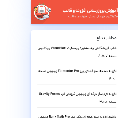
مطالب داغ
قالب فروشگاهی چندمنظوره وودمارت WoodMart ووکامرس
نسخه 8.5.7
افزونه صفحه ساز المنتور پرو Elementor Pro وردپرس نسخه
4.2.1
افزونه فرم ساز حرفه ای وردپرس گرویتی فرم Gravity Forms
نسخه 3.0.0
دانلود افزونه سئو حرفه ای رنک مث Rank Math Pro وردپرس