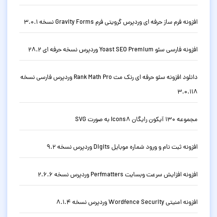
افزونه فرم ساز حرفه ای وردپرس گرویتی فرم Gravity Forms نسخه 3.0.1
افزونه فارسی سئو Yoast SEO Premium وردپرس نسخه حرفه ای 28.2
دانلود افزونه سئو حرفه ای رنک مث Rank Math Pro وردپرس فارسی نسخه
3.0.118
مجموعه 130 آیکون رایگان Icons8 به صورت SVG
افزونه ثبت نام و ورود شماره موبایل Digits وردپرس نسخه 9.2
افزونه افزایش سرعت وبسایت Perfmatters وردپرس نسخه 2.6.6
افزونه امنیتی Wordfence Security وردپرس نسخه 8.1.4