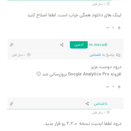
۱ سال قبل
لینک های دانلود همگی خراب است. لطفا اصلاح کنید
۰
m.moradi
ادمین
پاسخ به
ناشناس
۱ سال قبل
درود دوست عزیز
افزونه Google Analytics Pro بروزرسانی شد 🙂
۰
ناشناس
۱ سال قبل
درود لطفا اپدیت نسخه
۲.۲.۰ رو قرار بدید.