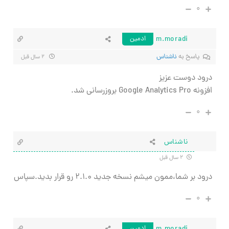
۰
m.moradi
ادمین
پاسخ به
ناشناس
۲ سال قبل
درود دوست عزیز
افزونه Google Analytics Pro بروزرسانی شد.
۰
ناشناس
۲ سال قبل
درود بر شما،ممون میشم نسخه جدید
۲.۱.۰ رو قرار بدید.سپاس
۰
ادمین