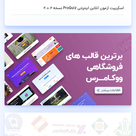
اسکریپت آزمون آنلاین اینترنتی ProQuiz نسخه 2.0.2