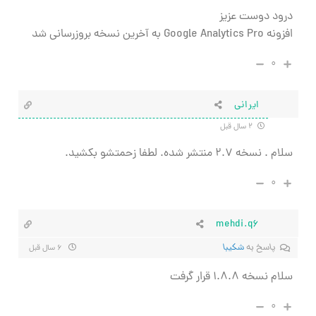
درود دوست عزیز
افزونه Google Analytics Pro به آخرین نسخه بروزرسانی شد
۰
ایرانی
۲ سال قبل
سلام . نسخه ۲.۷ منتشر شده. لطفا زحمتشو بکشید.
۰
mehdi.q6
پاسخ به
شکیبا
۶ سال قبل
سلام نسخه ۱.۸.۸ قرار گرفت
۰