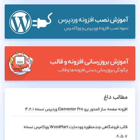
مطالب داغ
افزونه صفحه ساز المنتور پرو Elementor Pro وردپرس نسخه 4.2.1
قالب فروشگاهی چندمنظوره وودمارت WoodMart ووکامرس نسخه
8.5.7