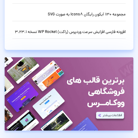
مجموعه 130 آیکون رایگان Icons8 به صورت SVG
افزونه فارسی افزایش سرعت وردپرس (راکت) WP Rocket نسخه 3.23.1