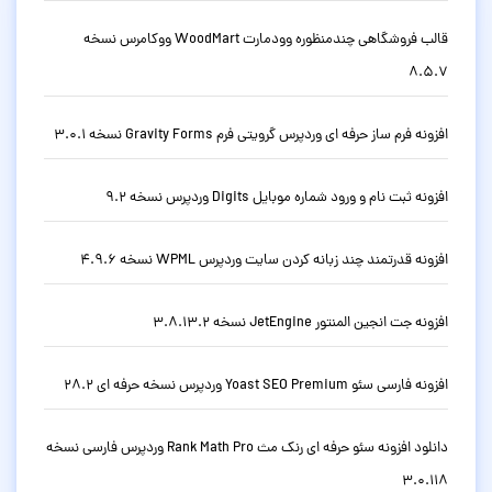
قالب فروشگاهی چندمنظوره وودمارت WoodMart ووکامرس نسخه
8.5.7
افزونه فرم ساز حرفه ای وردپرس گرویتی فرم Gravity Forms نسخه 3.0.1
افزونه ثبت نام و ورود شماره موبایل Digits وردپرس نسخه 9.2
افزونه قدرتمند چند زبانه کردن سایت وردپرس WPML نسخه 4.9.6
افزونه جت انجین المنتور JetEngine نسخه 3.8.13.2
افزونه فارسی سئو Yoast SEO Premium وردپرس نسخه حرفه ای 28.2
دانلود افزونه سئو حرفه ای رنک مث Rank Math Pro وردپرس فارسی نسخه
3.0.118