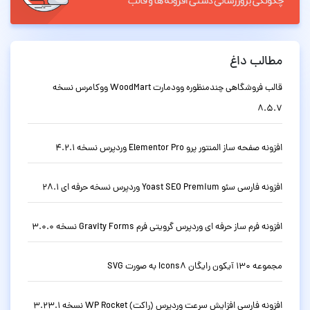
مطالب داغ
قالب فروشگاهی چندمنظوره وودمارت WoodMart ووکامرس نسخه
8.5.7
افزونه صفحه ساز المنتور پرو Elementor Pro وردپرس نسخه 4.2.1
افزونه فارسی سئو Yoast SEO Premium وردپرس نسخه حرفه ای 28.1
افزونه فرم ساز حرفه ای وردپرس گرویتی فرم Gravity Forms نسخه 3.0.0
مجموعه 130 آیکون رایگان Icons8 به صورت SVG
افزونه فارسی افزایش سرعت وردپرس (راکت) WP Rocket نسخه 3.23.1