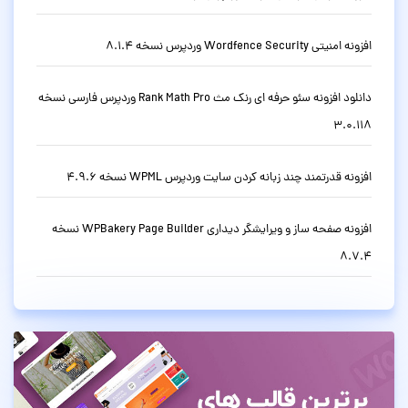
افزونه امنیتی Wordfence Security وردپرس نسخه 8.1.4
دانلود افزونه سئو حرفه ای رنک مث Rank Math Pro وردپرس فارسی نسخه
3.0.118
افزونه قدرتمند چند زبانه کردن سایت وردپرس WPML نسخه 4.9.6
افزونه صفحه ساز و ویرایشگر دیداری WPBakery Page Builder نسخه
8.7.4