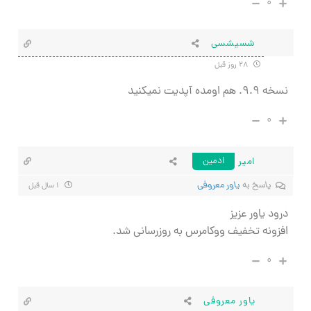
۰
شسیشسی
۲۸ روز قبل
نسخه ۹.۹. هم اومده آپدیت نمیکنید
۰
امیر
ادمین
پاسخ به
یاور معروفی
۱ سال قبل
درود یاور عزیز
افزونه تخفیف ووکامرس به روزرسانی شد.
۰
یاور معروفی