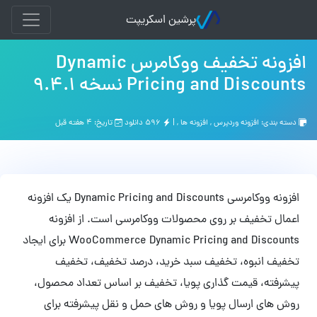
پرشین اسکریپت
افزونه تخفیف ووکامرس Dynamic
Pricing and Discounts نسخه 9.4.1
دسته بندی:
افزونه وردپرس
,
افزونه ها
, |
۵۹۶ دانلود
تاریخ: ۴ هفته قبل
افزونه ووکامرسی Dynamic Pricing and Discounts یک افزونه
اعمال تخفیف بر روی محصولات ووکامرسی است. از افزونه
WooCommerce Dynamic Pricing and Discounts برای ایجاد
تخفیف انبوه، تخفیف سبد خرید، درصد تخفیف، تخفیف
پیشرفته، قیمت گذاری پویا، تخفیف بر اساس تعداد محصول،
روش های ارسال پویا و روش های حمل و نقل پیشرفته برای