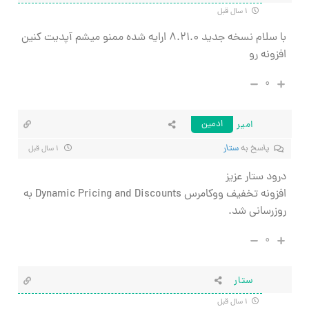
۱ سال قبل
با سلام نسخه جدید ۸.۲۱.۰ ارایه شده ممنو میشم آپدیت کنین
افزونه رو
۰
امیر
ادمین
پاسخ به
ستار
۱ سال قبل
درود ستار عزیز
افزونه تخفیف ووکامرس Dynamic Pricing and Discounts به
روزرسانی شد.
۰
ستار
۱ سال قبل