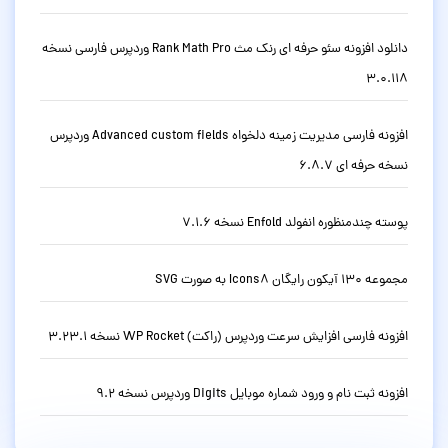
دانلود افزونه سئو حرفه ای رنک مث Rank Math Pro وردپرس فارسی نسخه
3.0.118
افزونه فارسی مدیریت زمینه دلخواه Advanced custom fields وردپرس
نسخه حرفه ای 6.8.7
پوسته چندمنظوره انفولد Enfold نسخه 7.1.6
مجموعه 130 آیکون رایگان Icons8 به صورت SVG
افزونه فارسی افزایش سرعت وردپرس (راکت) WP Rocket نسخه 3.23.1
افزونه ثبت نام و ورود شماره موبایل Digits وردپرس نسخه 9.2