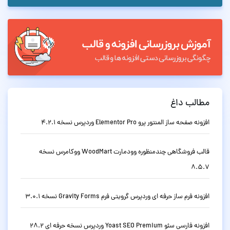
مطالب داغ
افزونه صفحه ساز المنتور پرو Elementor Pro وردپرس نسخه 4.2.1
قالب فروشگاهی چندمنظوره وودمارت WoodMart ووکامرس نسخه
8.5.7
افزونه فرم ساز حرفه ای وردپرس گرویتی فرم Gravity Forms نسخه 3.0.1
افزونه فارسی سئو Yoast SEO Premium وردپرس نسخه حرفه ای 28.2