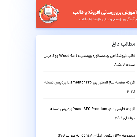
مطالب داغ
قالب فروشگاهی چندمنظوره وودمارت WoodMart ووکامرس
نسخه 8.5.7
افزونه صفحه ساز المنتور پرو Elementor Pro وردپرس نسخه
4.2.1
افزونه فارسی سئو Yoast SEO Premium وردپرس نسخه
حرفه ای 28.1
مجموعه 130 آیکون رایگان Icons8 به صورت SVG