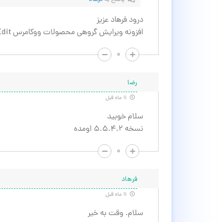
درود فرهاد عزیز
افزونه ویرایش گروهی محصولات ووکامرس Advanced Bulk Edit به روزرسانی شد.
۰
رضا
۱۱ ماه قبل
سلام خوبید
نسخه ۵.۵.۴.۲ اومده
۰
فرهاد
۱۱ ماه قبل
سلام. وقت به خیر