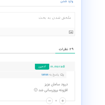
وارد شدن
۲۹
نظرات
m.moradi
ادمین
پاسخ به
saman
درود سامان عزیز
افزونه بروزرسانی شد 🙂
۰