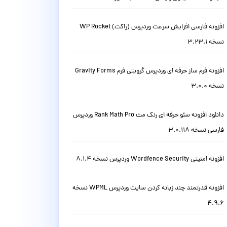
افزونه فارسی افزایش سرعت وردپرس (راکت) WP Rocket
نسخه 3.23.1
افزونه فرم ساز حرفه ای وردپرس گرویتی فرم Gravity Forms
نسخه 3.0.0
دانلود افزونه سئو حرفه ای رنک مث Rank Math Pro وردپرس
فارسی نسخه 3.0.118
افزونه امنیتی Wordfence Security وردپرس نسخه 8.1.4
افزونه قدرتمند چند زبانه کردن سایت وردپرس WPML نسخه
4.9.6