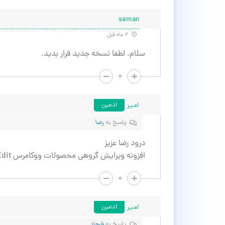
saman
۲ ماه قبل
سلام. لطفا نسخه جدید قرار بدید.
۰
امیر
ادمین
پاسخ به
رضا
درود رضا عزیز
افزونه ویرایش گروهی محصولات ووکامرس Advanced Bulk Edit به روزرسانی شد.
۰
امیر
ادمین
پاسخ به
فرهاد