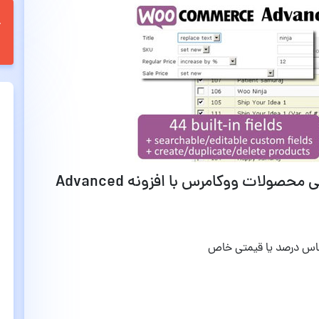
قابلیت ها و ویژگی های ویرایش گروهی محصولات ووکامرس با افزونه Advanced
اس درصد یا قیمتی خاص