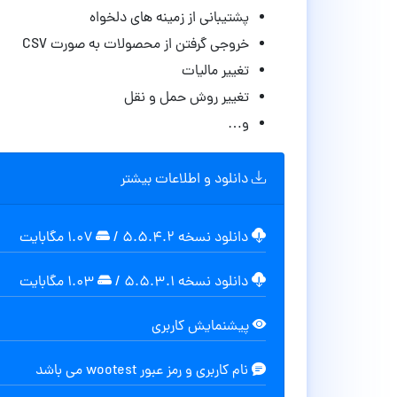
پشتیبانی از زمینه های دلخواه
خروجی گرفتن از محصولات به صورت CSV
تغییر مالیات
تغییر روش حمل و نقل
و…
دانلود و اطلاعات بیشتر
دانلود نسخه ۵.۵.۴.۲
/
۱.۰۷ مگابايت
دانلود نسخه ۵.۵.۳.۱
/
۱.۰۳ مگابايت
پیشنمایش کاربری
نام کاربری و رمز عبور wootest می باشد