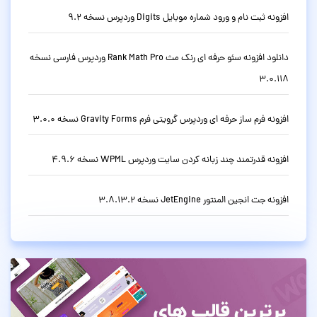
افزونه ثبت نام و ورود شماره موبایل Digits وردپرس نسخه 9.2
دانلود افزونه سئو حرفه ای رنک مث Rank Math Pro وردپرس فارسی نسخه
3.0.118
افزونه فرم ساز حرفه ای وردپرس گرویتی فرم Gravity Forms نسخه 3.0.0
افزونه قدرتمند چند زبانه کردن سایت وردپرس WPML نسخه 4.9.6
افزونه جت انجین المنتور JetEngine نسخه 3.8.13.2