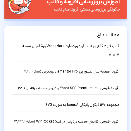
مطالب داغ
قالب فروشگاهی چندمنظوره وودمارت WoodMart ووکامرس نسخه
8.5.7
افزونه صفحه ساز المنتور پرو Elementor Pro وردپرس نسخه 4.2.1
افزونه فارسی سئو Yoast SEO Premium وردپرس نسخه حرفه ای 28.1
مجموعه 130 آیکون رایگان Icons8 به صورت SVG
افزونه فارسی افزایش سرعت وردپرس (راکت) WP Rocket نسخه 3.23.1