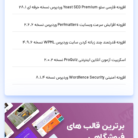
افزونه فارسی سئو Yoast SEO Premium وردپرس نسخه حرفه ای 28.1
افزونه افزایش سرعت وبسایت Perfmatters وردپرس نسخه 2.6.6
افزونه قدرتمند چند زبانه کردن سایت وردپرس WPML نسخه 4.9.6
اسکریپت آزمون آنلاین اینترنتی ProQuiz نسخه 2.0.2
افزونه امنیتی Wordfence Security وردپرس نسخه 8.1.4