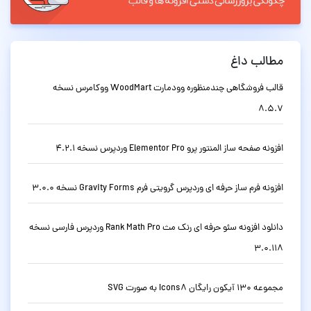
مطالب داغ
قالب فروشگاهی چندمنظوره وودمارت WoodMart ووکامرس نسخه
8.5.7
افزونه صفحه ساز المنتور پرو Elementor Pro وردپرس نسخه 4.2.1
افزونه فرم ساز حرفه ای وردپرس گرویتی فرم Gravity Forms نسخه 3.0.0
دانلود افزونه سئو حرفه ای رنک مث Rank Math Pro وردپرس فارسی نسخه
3.0.118
مجموعه 130 آیکون رایگان Icons8 به صورت SVG