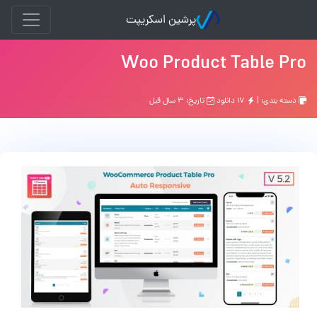
پرشین اسکریپت
Woo Product Table Pro
دسته بندی: |
۱۷ دانلود
تاریخ: ۳ سال قبل