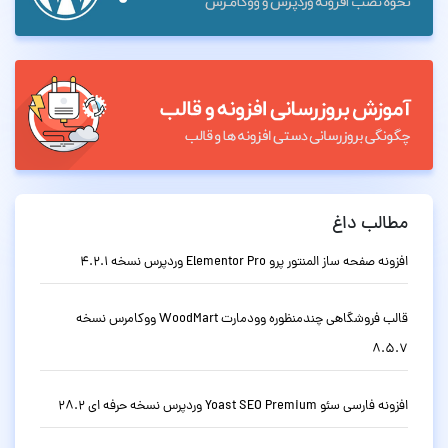
مطالب داغ
افزونه صفحه ساز المنتور پرو Elementor Pro وردپرس نسخه 4.2.1
قالب فروشگاهی چندمنظوره وودمارت WoodMart ووکامرس نسخه
8.5.7
افزونه فارسی سئو Yoast SEO Premium وردپرس نسخه حرفه ای 28.2