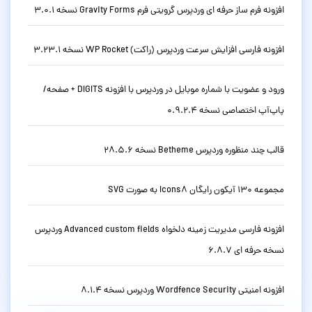
افزونه فرم ساز حرفه ای وردپرس گرویتی فرم Gravity Forms نسخه 3.0.1
افزونه فارسی افزایش سرعت وردپرس (راکت) WP Rocket نسخه 3.23.1
ورود و عضویت با شماره موبایل در وردپرس با افزونه DIGITS + صفحه/
پاپ‌آپ اختصاصی نسخه 0.9.2.4
قالب چند منظوره وردپرس Betheme نسخه 28.5.6
مجموعه 130 آیکون رایگان Icons8 به صورت SVG
افزونه فارسی مدیریت زمینه دلخواه Advanced custom fields وردپرس
نسخه حرفه ای 6.8.7
افزونه امنیتی Wordfence Security وردپرس نسخه 8.1.4