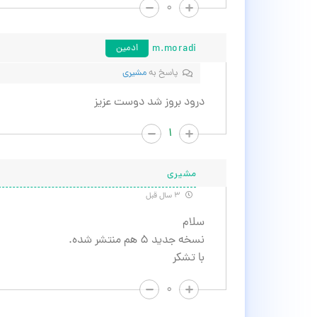
۰
m.moradi
ادمین
پاسخ به
مشیری
درود بروز شد دوست عزیز
۱
مشیری
۳ سال قبل
سلام
نسخه جدید ۵ هم منتشر شده.
با تشکر
۰