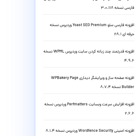
فارسی نسخه 3.0.118
افزونه فارسی سئو Yoast SEO Premium وردپرس نسخه
حرفه ای 28.1
افزونه قدرتمند چند زبانه کردن سایت وردپرس WPML نسخه
4.9.6
افزونه صفحه ساز و ویرایشگر دیداری WPBakery Page
Builder نسخه 8.7.4
افزونه افزایش سرعت وبسایت Perfmatters وردپرس نسخه
2.6.6
افزونه امنیتی Wordfence Security وردپرس نسخه 8.1.4