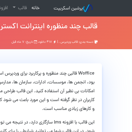
(current)
خانه
قالب
افزو
پرشین اسکریپت
قالب چند منظوره اینترانت اکسترانت woffice وردپرس نسخه
دسته بندی:
قالب وردپرس
, |
۴۱۷ دانلود
تاریخ: ۷ ماه قبل
Woffice قالبی چند منظوره و پرکاربرد برای ور
بود، انجمن ها، موسسات، ادارات، سازمان ها، مدارس
امکانات بی نظیر آن استفاده کنید. این قالب طراحی مد
و کارهای زیادی مناسب است.
این قالب با افزونه lms سازگاری دارد
شود. در این قالب شما می توانید شرایطی را برای کاربر