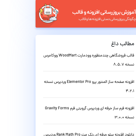
مطالب داغ
قالب فروشگاهی چندمنظوره وودمارت WoodMart ووکامرس
نسخه 8.5.7
افزونه صفحه ساز المنتور پرو Elementor Pro وردپرس نسخه
4.2.1
افزونه فرم ساز حرفه ای وردپرس گرویتی فرم Gravity Forms
نسخه 3.0.0
دانلود افزونه سئو حرفه ای رنک مث Rank Math Pro وردپرس