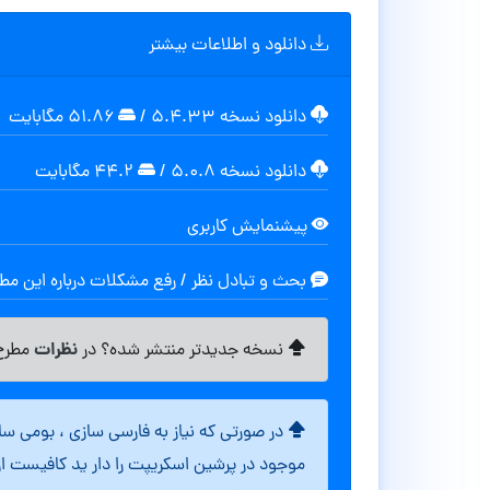
دانلود و اطلاعات بیشتر
دانلود نسخه ۵.۴.۳۳
/
۵۱.۸۶ مگابايت
دانلود نسخه ۵.۰.۸
/
۴۴.۲ مگابایت
پیشنمایش کاربری
بحث و تبادل نظر / رفع مشکلات درباره این م
نظرات
نسخه جدیدتر منتشر شده؟ در
مطرح 
در صورتی که نیاز به فارسی سازی ، بومی س
موجود در پرشین اسکریپت را دار ید کافیست ا