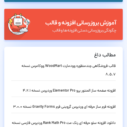
مطالب داغ
قالب فروشگاهی چندمنظوره وودمارت WoodMart ووکامرس نسخه
8.5.7
افزونه صفحه ساز المنتور پرو Elementor Pro وردپرس نسخه 4.2.1
افزونه فرم ساز حرفه ای وردپرس گرویتی فرم Gravity Forms نسخه 3.0.0
دانلود افزونه سئو حرفه ای رنک مث Rank Math Pro وردپرس فارسی نسخه