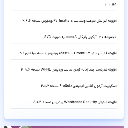
3.0.118
افزونه افزایش سرعت وبسایت Perfmatters وردپرس نسخه 2.6.6
مجموعه 130 آیکون رایگان Icons8 به صورت SVG
افزونه فارسی سئو Yoast SEO Premium وردپرس نسخه حرفه ای 28.1
افزونه قدرتمند چند زبانه کردن سایت وردپرس WPML نسخه 4.9.6
اسکریپت آزمون آنلاین اینترنتی ProQuiz نسخه 2.0.2
افزونه امنیتی Wordfence Security وردپرس نسخه 8.1.4