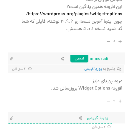
این افزونه همین پلاگین است؟
https://wordpress.org/plugins/widget-options/
چون اینجا آخرین نسخه رو ۳.۹.۶ نوشته، فایلی که شما
گذاشتید نسخه ۵.۰.۱ هستش.
۰
m.moradi
ادمین
پاسخ به
پوریا کریمی
۲ سال قبل
درود پوریای عزیز
افزونه Widget Options بروزرسانی شد.
۰
پوریا کریمی
۲ سال قبل