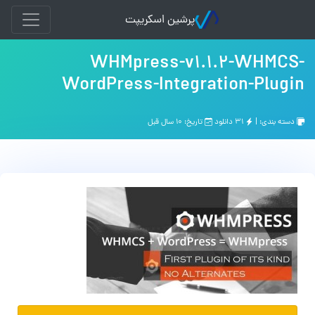
پرشین اسکریپت
WHMpress-v1.1.2-WHMCS-
WordPress-Integration-Plugin
دسته بندی: |
۳۱ دانلود
تاریخ: ۱۰ سال قبل