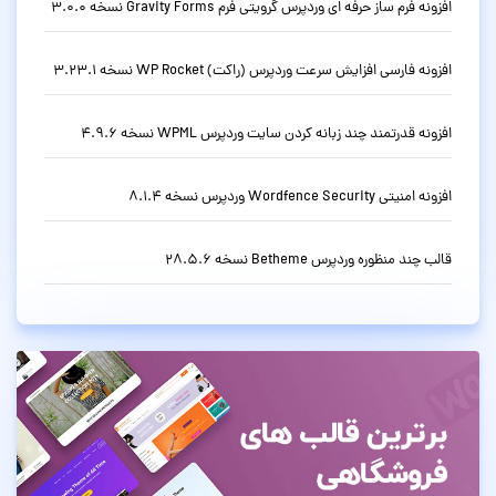
افزونه فرم ساز حرفه ای وردپرس گرویتی فرم Gravity Forms نسخه 3.0.0
افزونه فارسی افزایش سرعت وردپرس (راکت) WP Rocket نسخه 3.23.1
افزونه قدرتمند چند زبانه کردن سایت وردپرس WPML نسخه 4.9.6
افزونه امنیتی Wordfence Security وردپرس نسخه 8.1.4
قالب چند منظوره وردپرس Betheme نسخه 28.5.6