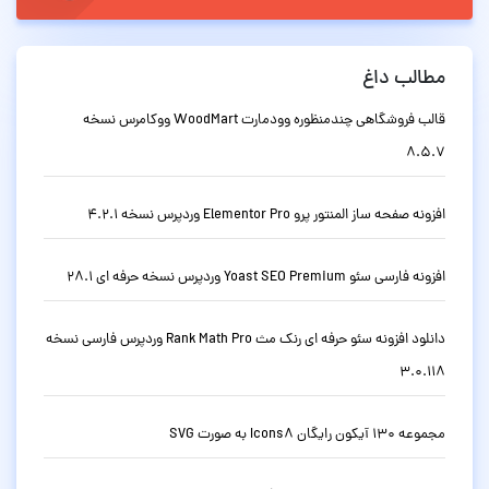
مطالب داغ
قالب فروشگاهی چندمنظوره وودمارت WoodMart ووکامرس نسخه
8.5.7
افزونه صفحه ساز المنتور پرو Elementor Pro وردپرس نسخه 4.2.1
افزونه فارسی سئو Yoast SEO Premium وردپرس نسخه حرفه ای 28.1
دانلود افزونه سئو حرفه ای رنک مث Rank Math Pro وردپرس فارسی نسخه
3.0.118
مجموعه 130 آیکون رایگان Icons8 به صورت SVG