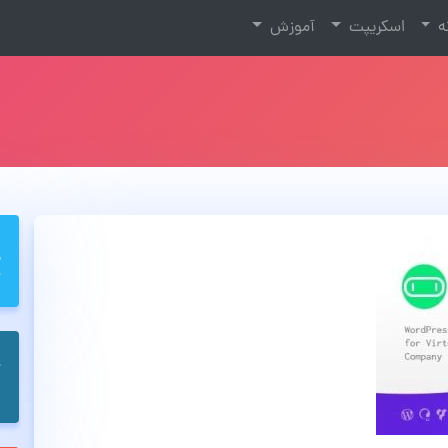
نه
اسکریپت
آموزش