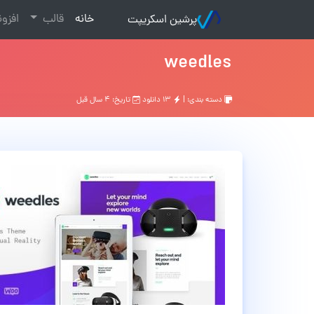
(current)
خانه
قالب
افزو
پرشین اسکریپت
weedles
دسته بندی: |
۱۳ دانلود
تاریخ: ۴ سال قبل