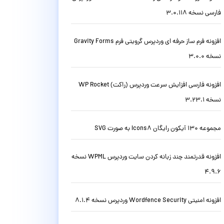
فارسی نسخه 3.0.118
افزونه فرم ساز حرفه ای وردپرس گرویتی فرم Gravity Forms
نسخه 3.0.0
افزونه فارسی افزایش سرعت وردپرس (راکت) WP Rocket
نسخه 3.23.1
مجموعه 130 آیکون رایگان Icons8 به صورت SVG
افزونه قدرتمند چند زبانه کردن سایت وردپرس WPML نسخه
4.9.6
افزونه امنیتی Wordfence Security وردپرس نسخه 8.1.4