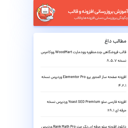
مطالب داغ
قالب فروشگاهی چندمنظوره وودمارت WoodMart ووکامرس
نسخه 8.5.7
افزونه صفحه ساز المنتور پرو Elementor Pro وردپرس نسخه
4.2.1
افزونه فارسی سئو Yoast SEO Premium وردپرس نسخه
حرفه ای 28.1
دانلود افزونه سئو حرفه ای رنک مث Rank Math Pro وردپرس