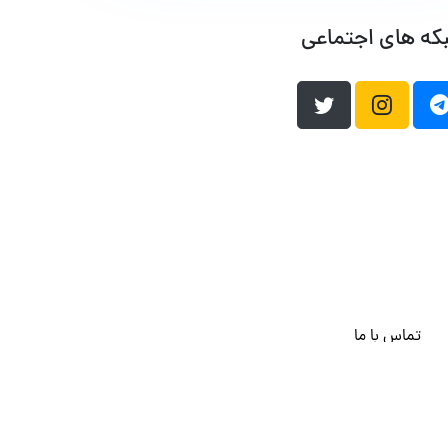
که های اجتماعی
تماس با ما
هاست وردپرس
فراداده