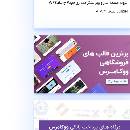
افزونه صفحه ساز و ویرایشگر دیداری WPBakery Page
Builder نسخه 8.7.4