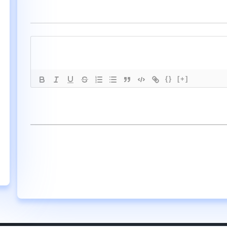
{}
[+]