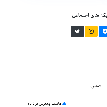
که های اجتماعی
تماس با ما
هاست وردپرس
فراداده