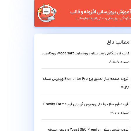
مطالب داغ
قالب فروشگاهی چندمنظوره وودمارت WoodMart ووکامرس
نسخه 8.5.7
افزونه صفحه ساز المنتور پرو Elementor Pro وردپرس نسخه
4.2.1
افزونه فرم ساز حرفه ای وردپرس گرویتی فرم Gravity Forms
نسخه 3.0.0
افزونه فارسی سئو Yoast SEO Premium وردپرس نسخه