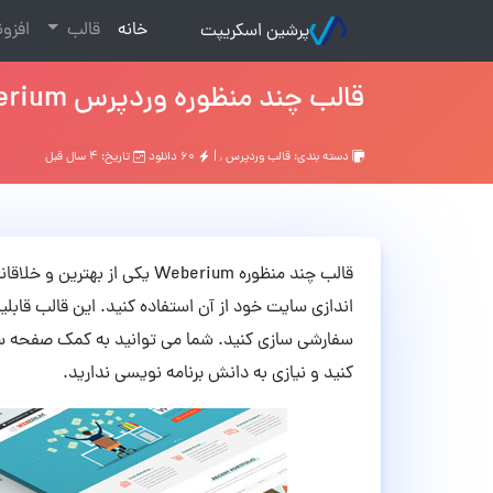
(current)
خانه
قالب
افزو
پرشین اسکریپت
قالب چند منظوره وردپرس Weberium نسخه 1.17
دسته بندی:
قالب وردپرس
, |
۶۰ دانلود
تاریخ: ۴ سال قبل
قالب چند منظوره Weberium یکی 
اندازی سایت خود از آن استفاده کنید. این قالب قابل
سفارشی سازی کنید. شما می توانید به کمک صفحه ساز
کنید و نیازی به دانش برنامه نویسی ندارید.