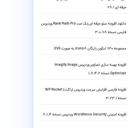
حرفه ای 28.1
دانلود افزونه سئو حرفه ای رنک مث Rank Math Pro وردپرس
فارسی نسخه 3.0.118
مجموعه 130 آیکون رایگان Icons8 به صورت SVG
افزونه بهینه سازی تصاویر وردپرس Imagify Image
Optimizer نسخه 1.8.4.2
افزونه فارسی افزایش سرعت وردپرس (راکت) WP Rocket
نسخه 3.23.1
افزونه امنیتی Wordfence Security وردپرس نسخه 8.1.4