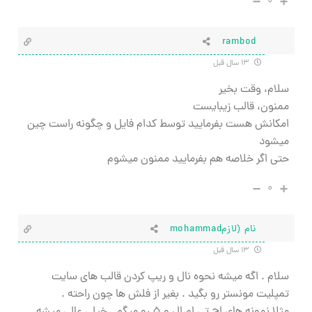
۰
rambod
۱۳ سال قبل
سلام، وقت بخیر
ممنون، قالب زیبایست
امکانش هست بفرمایید توسط کدام فایل و چگونه راست چین
میشود
حتی اگر خلاصه هم بفرمایید ممنون میشوم
۰
نام (لازمmohammad
۱۳ سال قبل
سلام . اگه میشه نحوه نال و ریپ کردن قالب های سایت
تمپلیت مونستر رو بگید . بغیر از فلش ها چون راحته .