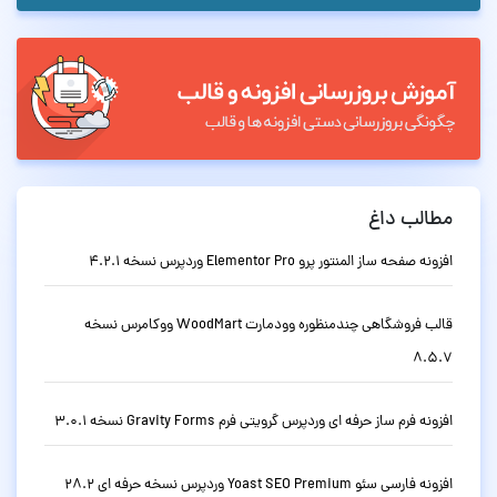
مطالب داغ
افزونه صفحه ساز المنتور پرو Elementor Pro وردپرس نسخه 4.2.1
قالب فروشگاهی چندمنظوره وودمارت WoodMart ووکامرس نسخه
8.5.7
افزونه فرم ساز حرفه ای وردپرس گرویتی فرم Gravity Forms نسخه 3.0.1
افزونه فارسی سئو Yoast SEO Premium وردپرس نسخه حرفه ای 28.2