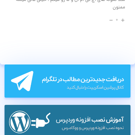
مثلا نمونه های اچ تی ام ال و ۵ رو میگم . خیلی عالی میشه
ممنون
۰