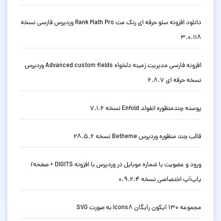
دانلود افزونه سئو حرفه ای رنک مث Rank Math Pro وردپرس فارسی نسخه
3.0.118
افزونه فارسی مدیریت زمینه دلخواه Advanced custom fields وردپرس
نسخه حرفه ای 6.8.7
پوسته چندمنظوره انفولد Enfold نسخه 7.1.6
قالب چند منظوره وردپرس Betheme نسخه 28.5.6
ورود و عضویت با شماره موبایل در وردپرس با افزونه DIGITS + صفحه/
پاپ‌آپ اختصاصی نسخه 0.9.2.4
مجموعه 130 آیکون رایگان Icons8 به صورت SVG