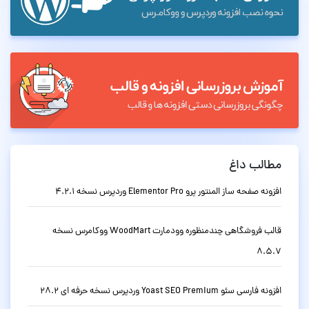
مطالب داغ
افزونه صفحه ساز المنتور پرو Elementor Pro وردپرس نسخه 4.2.1
قالب فروشگاهی چندمنظوره وودمارت WoodMart ووکامرس نسخه
8.5.7
افزونه فارسی سئو Yoast SEO Premium وردپرس نسخه حرفه ای 28.2