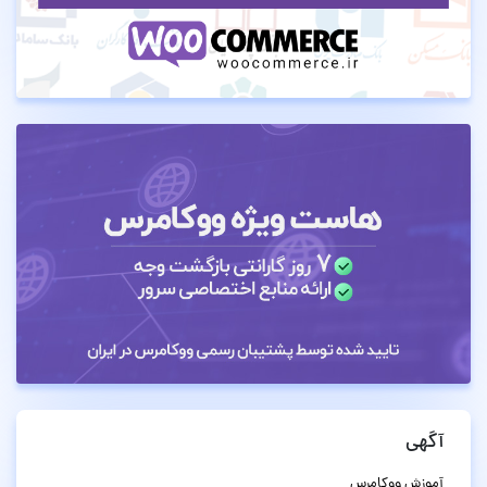
آگهی
آموزش ووکامرس