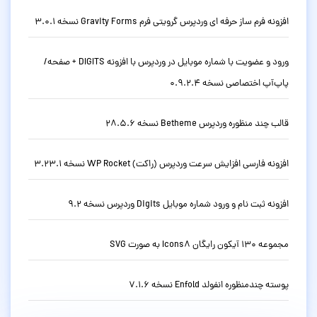
افزونه فرم ساز حرفه ای وردپرس گرویتی فرم Gravity Forms نسخه 3.0.1
ورود و عضویت با شماره موبایل در وردپرس با افزونه DIGITS + صفحه/
پاپ‌آپ اختصاصی نسخه 0.9.2.4
قالب چند منظوره وردپرس Betheme نسخه 28.5.6
افزونه فارسی افزایش سرعت وردپرس (راکت) WP Rocket نسخه 3.23.1
افزونه ثبت نام و ورود شماره موبایل Digits وردپرس نسخه 9.2
مجموعه 130 آیکون رایگان Icons8 به صورت SVG
پوسته چندمنظوره انفولد Enfold نسخه 7.1.6