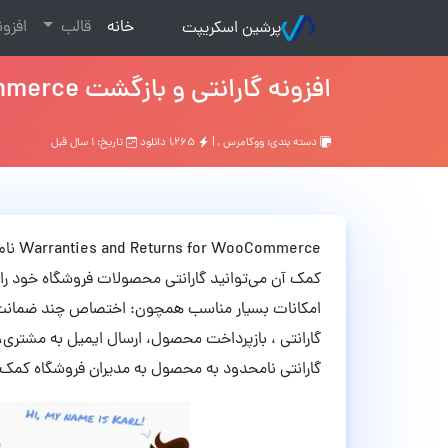
(current)
خانه
قالب
افزو
پرشین اسکریپت
افزونه گارانتی و بازگشت Warranties and Returns for WooCommerce ووکامرس نسخه 5.2.1
دسته بندی:
ووکامرس
, |
۱,۲۶۵ دانلود
تاریخ: ۱ سال قبل
merce
کمک آن می‌توانید گارانتی محصولات فروشگاه خود را به 
امکانات بسیار مناسب همچون: اختصاص چند ضمانت 
گارانتی ، بازپرداخت محصول، ارسال ایمیل به مشتری،
گارانتی نامحدود به محصول به مدیران فروشگاه کمک خ