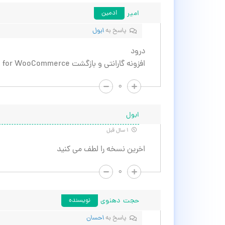
امیر
ادمین
پاسخ به
ابول
درود
افزونه گارانتی و بازگشت Warranties and Returns for WooCommerce ووکامرس به روزرسانی شد.
۰
ابول
۱ سال قبل
اخرین نسخه را لطف می کنید
۰
حجت دهنوی
نویسنده
پاسخ به
احسان