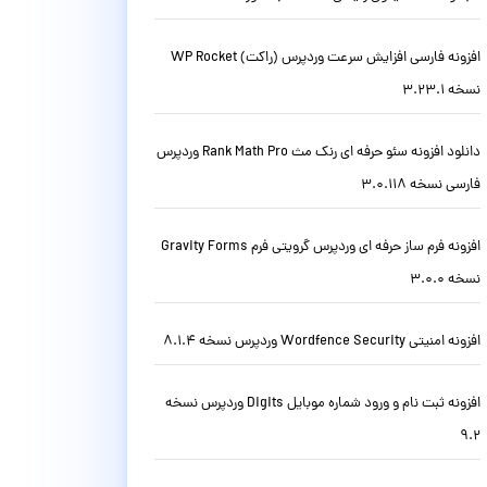
افزونه فارسی افزایش سرعت وردپرس (راکت) WP Rocket
نسخه 3.23.1
دانلود افزونه سئو حرفه ای رنک مث Rank Math Pro وردپرس
فارسی نسخه 3.0.118
افزونه فرم ساز حرفه ای وردپرس گرویتی فرم Gravity Forms
نسخه 3.0.0
افزونه امنیتی Wordfence Security وردپرس نسخه 8.1.4
افزونه ثبت نام و ورود شماره موبایل Digits وردپرس نسخه
9.2