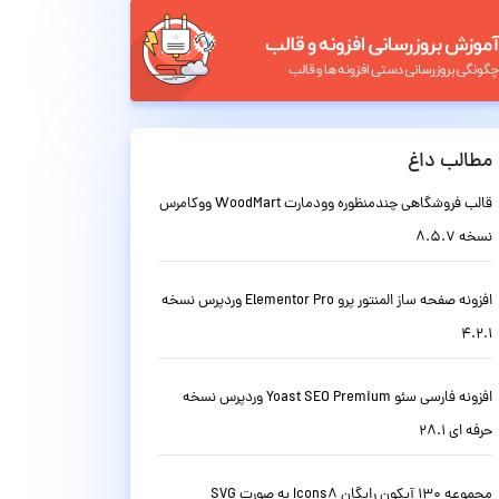
مطالب داغ
قالب فروشگاهی چندمنظوره وودمارت WoodMart ووکامرس
نسخه 8.5.7
افزونه صفحه ساز المنتور پرو Elementor Pro وردپرس نسخه
4.2.1
افزونه فارسی سئو Yoast SEO Premium وردپرس نسخه
حرفه ای 28.1
مجموعه 130 آیکون رایگان Icons8 به صورت SVG