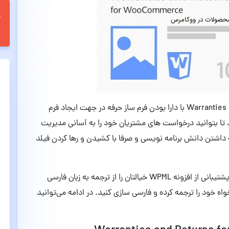
افزونه ووکامرس Warranties and Returns for WooCommerce با دارا بودن فرم ساز حرفه در جهت ایجاد فرم
تا بتوانید درخواست های مشتریان خود را به آسانی مدیریت
ه داشتن دانش برنامه نویسی و صرفا با کشیدن و رها کردن فیلد
افزونه مدیریت گارانتی Warranties and Returns با پشتیبانی از افزونه WPML خیالتان را از ترجمه به زبان فارسی
 خود را ترجمه کرده و فارسی سازی کنید. در ادامه می‌توانید