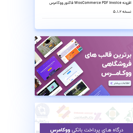
افزونه WooCommerce PDF Invoice فاکتور ووکامرس
نسخه 5.1.2