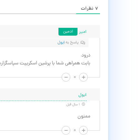
۷
نظرات
امیر
ادمین
پاسخ به
ابول
درود
بابت همراهی شما با پرشین اسکریپت سپاسگزاری
۰
ابول
۱ سال قبل
ممنون
۰