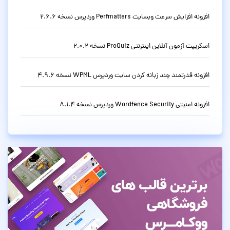
افزونه افزایش سرعت وبسایت Perfmatters وردپرس نسخه 2.6.6
اسکریپت آزمون آنلاین اینترنتی ProQuiz نسخه 2.0.2
افزونه قدرتمند چند زبانه کردن سایت وردپرس WPML نسخه 4.9.6
افزونه امنیتی Wordfence Security وردپرس نسخه 8.1.4