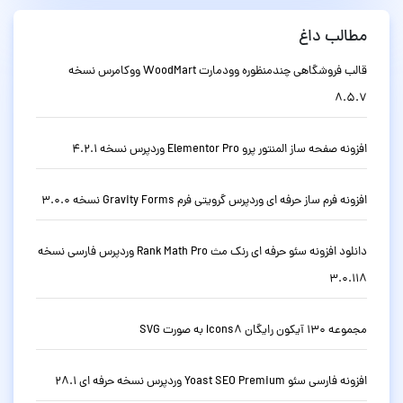
مطالب داغ
قالب فروشگاهی چندمنظوره وودمارت WoodMart ووکامرس نسخه
8.5.7
افزونه صفحه ساز المنتور پرو Elementor Pro وردپرس نسخه 4.2.1
افزونه فرم ساز حرفه ای وردپرس گرویتی فرم Gravity Forms نسخه 3.0.0
دانلود افزونه سئو حرفه ای رنک مث Rank Math Pro وردپرس فارسی نسخه
3.0.118
مجموعه 130 آیکون رایگان Icons8 به صورت SVG
افزونه فارسی سئو Yoast SEO Premium وردپرس نسخه حرفه ای 28.1