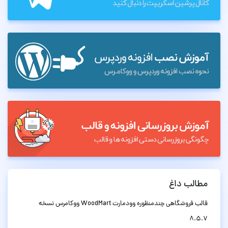
مطالب داغ
قالب فروشگاهی چندمنظوره وودمارت WoodMart ووکامرس نسخه
8.5.7