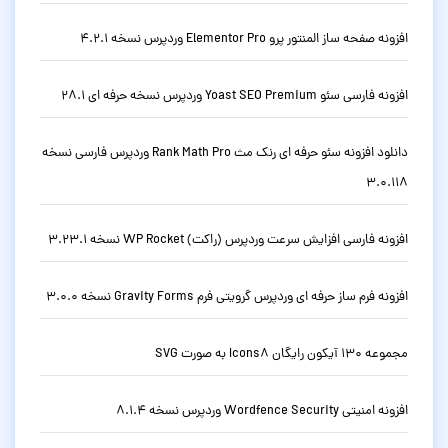
افزونه صفحه ساز المنتور پرو Elementor Pro وردپرس نسخه 4.2.1
افزونه فارسی سئو Yoast SEO Premium وردپرس نسخه حرفه ای 28.1
دانلود افزونه سئو حرفه ای رنک مث Rank Math Pro وردپرس فارسی نسخه
3.0.118
افزونه فارسی افزایش سرعت وردپرس (راکت) WP Rocket نسخه 3.23.1
افزونه فرم ساز حرفه ای وردپرس گرویتی فرم Gravity Forms نسخه 3.0.0
مجموعه 130 آیکون رایگان Icons8 به صورت SVG
افزونه امنیتی Wordfence Security وردپرس نسخه 8.1.4