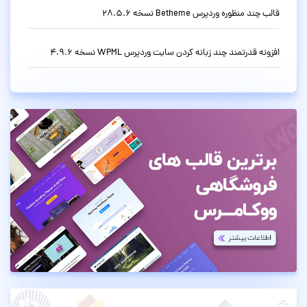
قالب چند منظوره وردپرس Betheme نسخه 28.5.6
افزونه قدرتمند چند زبانه کردن سایت وردپرس WPML نسخه 4.9.6