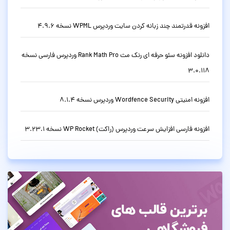
افزونه قدرتمند چند زبانه کردن سایت وردپرس WPML نسخه 4.9.6
دانلود افزونه سئو حرفه ای رنک مث Rank Math Pro وردپرس فارسی نسخه
3.0.118
افزونه امنیتی Wordfence Security وردپرس نسخه 8.1.4
افزونه فارسی افزایش سرعت وردپرس (راکت) WP Rocket نسخه 3.23.1