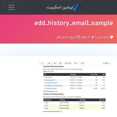
پرشین اسکریپت
edd_history_email_sample
دسته بندی: |
۱۲ دانلود
تاریخ: ۵ سال قبل