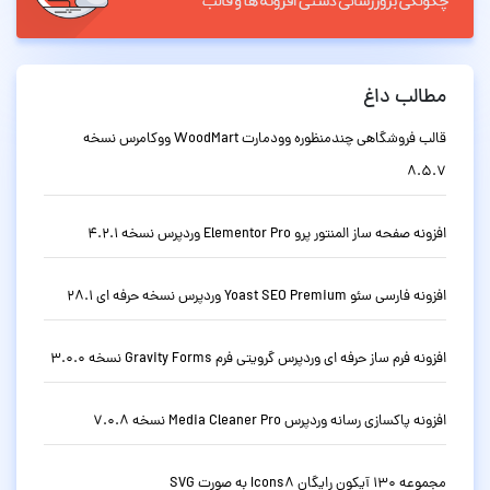
مطالب داغ
قالب فروشگاهی چندمنظوره وودمارت WoodMart ووکامرس نسخه
8.5.7
افزونه صفحه ساز المنتور پرو Elementor Pro وردپرس نسخه 4.2.1
افزونه فارسی سئو Yoast SEO Premium وردپرس نسخه حرفه ای 28.1
افزونه فرم ساز حرفه ای وردپرس گرویتی فرم Gravity Forms نسخه 3.0.0
افزونه پاکسازی رسانه وردپرس Media Cleaner Pro نسخه 7.0.8
مجموعه 130 آیکون رایگان Icons8 به صورت SVG