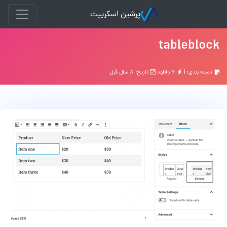
پرشین اسکریپت
tableblock
دسته بندی: |
۶ دانلود
تاریخ: ۸ سال قبل