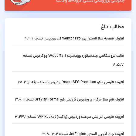
مطالب داغ
افزونه صفحه ساز المنتور پرو Elementor Pro وردپرس نسخه 4.2.1
قالب فروشگاهی چندمنظوره وودمارت WoodMart ووکامرس نسخه
8.5.7
افزونه فارسی سئو Yoast SEO Premium وردپرس نسخه حرفه ای 28.2
افزونه فرم ساز حرفه ای وردپرس گرویتی فرم Gravity Forms نسخه 3.0.1
افزونه فارسی افزایش سرعت وردپرس (راکت) WP Rocket نسخه 3.23.1
افزونه جت انجین المنتور JetEngine نسخه 3.8.13.2