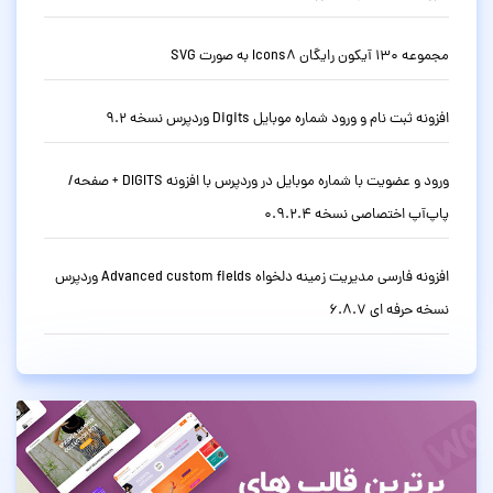
مجموعه 130 آیکون رایگان Icons8 به صورت SVG
افزونه ثبت نام و ورود شماره موبایل Digits وردپرس نسخه 9.2
ورود و عضویت با شماره موبایل در وردپرس با افزونه DIGITS + صفحه/
پاپ‌آپ اختصاصی نسخه 0.9.2.4
افزونه فارسی مدیریت زمینه دلخواه Advanced custom fields وردپرس
نسخه حرفه ای 6.8.7