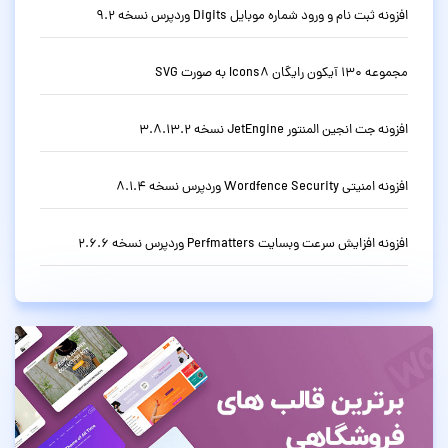
افزونه ثبت نام و ورود شماره موبایل Digits وردپرس نسخه 9.2
مجموعه 130 آیکون رایگان Icons8 به صورت SVG
افزونه جت انجین المنتور JetEngine نسخه 3.8.13.2
افزونه امنیتی Wordfence Security وردپرس نسخه 8.1.4
افزونه افزایش سرعت وبسایت Perfmatters وردپرس نسخه 2.6.6