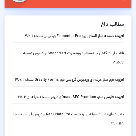
مطالب داغ
افزونه صفحه ساز المنتور پرو Elementor Pro وردپرس نسخه 4.2.1
قالب فروشگاهی چندمنظوره وودمارت WoodMart ووکامرس نسخه
8.5.7
افزونه فرم ساز حرفه ای وردپرس گرویتی فرم Gravity Forms نسخه 3.0.1
افزونه فارسی سئو Yoast SEO Premium وردپرس نسخه حرفه ای 28.2
دانلود افزونه سئو حرفه ای رنک مث Rank Math Pro وردپرس فارسی نسخه
3.0.118