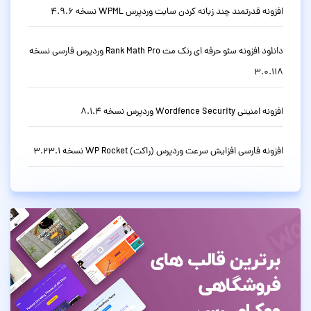
افزونه قدرتمند چند زبانه کردن سایت وردپرس WPML نسخه 4.9.6
دانلود افزونه سئو حرفه ای رنک مث Rank Math Pro وردپرس فارسی نسخه
3.0.118
افزونه امنیتی Wordfence Security وردپرس نسخه 8.1.4
افزونه فارسی افزایش سرعت وردپرس (راکت) WP Rocket نسخه 3.23.1