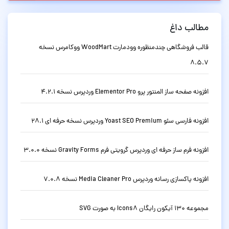
مطالب داغ
قالب فروشگاهی چندمنظوره وودمارت WoodMart ووکامرس نسخه
8.5.7
افزونه صفحه ساز المنتور پرو Elementor Pro وردپرس نسخه 4.2.1
افزونه فارسی سئو Yoast SEO Premium وردپرس نسخه حرفه ای 28.1
افزونه فرم ساز حرفه ای وردپرس گرویتی فرم Gravity Forms نسخه 3.0.0
افزونه پاکسازی رسانه وردپرس Media Cleaner Pro نسخه 7.0.8
مجموعه 130 آیکون رایگان Icons8 به صورت SVG