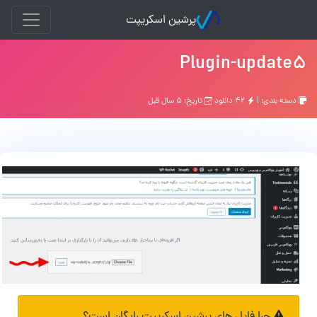
پرشین اسکریپت
Plugin-update5
دسته بندی: |
۴۲ دانلود
تاریخ: ۵ سال قبل