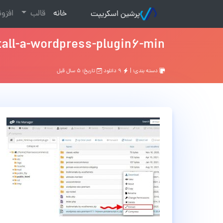
(current)
خانه
قالب
افزو
پرشین اسکریپت
tall-a-wordpress-plugin6-min
دسته بندی: |
۹ دانلود
تاریخ: ۵ سال قبل