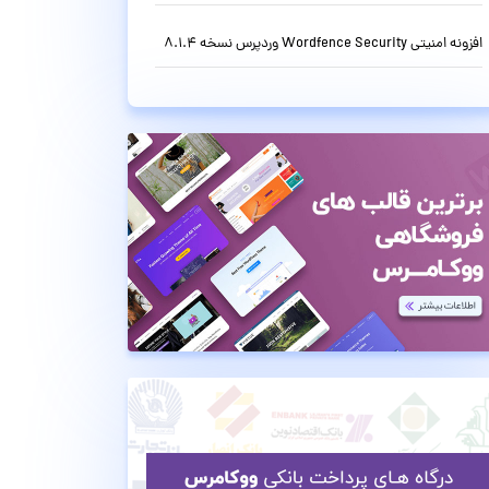
افزونه امنیتی Wordfence Security وردپرس نسخه 8.1.4