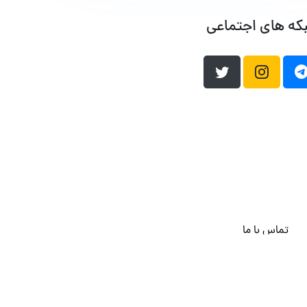
که های اجتماعی
تماس با ما
هاست وردپرس
فراداده