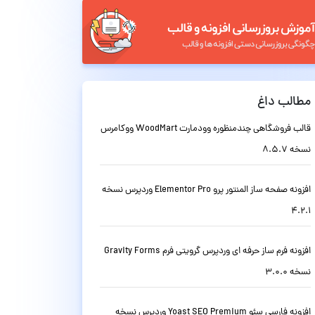
مطالب داغ
قالب فروشگاهی چندمنظوره وودمارت WoodMart ووکامرس
نسخه 8.5.7
افزونه صفحه ساز المنتور پرو Elementor Pro وردپرس نسخه
4.2.1
افزونه فرم ساز حرفه ای وردپرس گرویتی فرم Gravity Forms
نسخه 3.0.0
افزونه فارسی سئو Yoast SEO Premium وردپرس نسخه