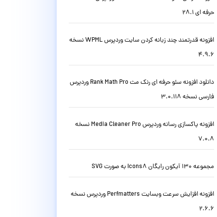
حرفه ای 28.1
افزونه قدرتمند چند زبانه کردن سایت وردپرس WPML نسخه
4.9.6
دانلود افزونه سئو حرفه ای رنک مث Rank Math Pro وردپرس
فارسی نسخه 3.0.118
افزونه پاکسازی رسانه وردپرس Media Cleaner Pro نسخه
7.0.8
مجموعه 130 آیکون رایگان Icons8 به صورت SVG
افزونه افزایش سرعت وبسایت Perfmatters وردپرس نسخه
2.6.6