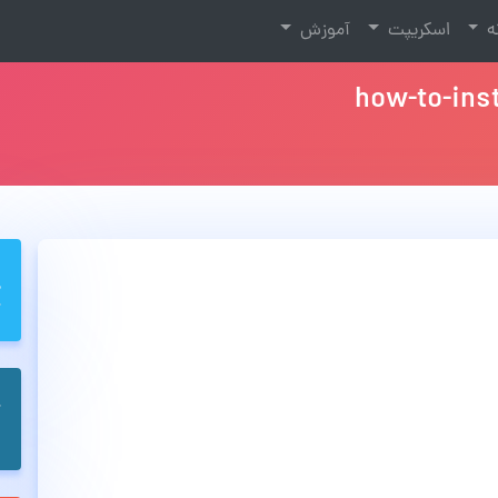
نه
اسکریپت
آموزش
how-to-ins