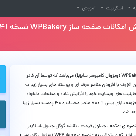
نه
اسکریپت
آموزش
Unlimited Addons نام افزونه جانبی صفحه ساز WPBakery (ویژوال کامپوسر سابق!) می‌باشد که توسط آن قادر
افزونه با افزودن عناصر حرفه ای و پوسته های بسیار زیبا به
د قابلیت های وبسایت خود را افزایش داده و صفحات دلخواه
خود را با امکانات بیشتری طراحی کنید. همچنین این افزونه دارای بیش از 700 عنصر مختلف و 30 پوسته بسیار زیبا
های افزونه Unlimited Addons مانند عنصرهای :دکمه ، جداول قیمت ، نقشه گوگل،جدول،اسلایدر
،شمارنده،پخش کننده صوت،و لیست های مختلف می‌باشد که می‌توانید به عنصرهای WPBakery (ویژوال کامپوسر)