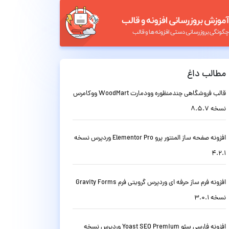
مطالب داغ
قالب فروشگاهی چندمنظوره وودمارت WoodMart ووکامرس
نسخه 8.5.7
افزونه صفحه ساز المنتور پرو Elementor Pro وردپرس نسخه
4.2.1
افزونه فرم ساز حرفه ای وردپرس گرویتی فرم Gravity Forms
نسخه 3.0.1
افزونه فارسی سئو Yoast SEO Premium وردپرس نسخه