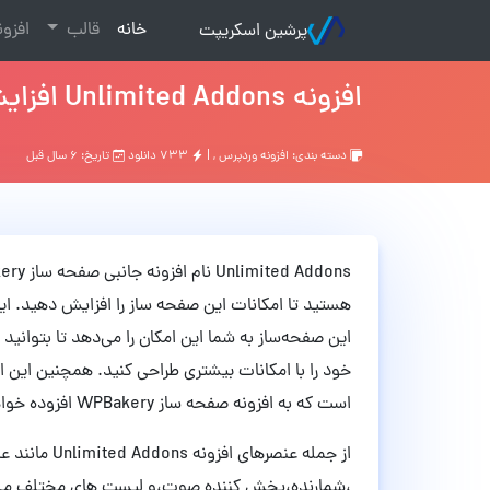
(current)
خانه
قالب
افزو
پرشین اسکریپت
افزونه Unlimited Addons افزایش امکانات صفحه ساز WPBakery نسخه 1.0.41
دسته بندی:
افزونه وردپرس
, |
۷۳۳ دانلود
تاریخ: ۶ سال قبل
هستید تا امکانات این صفحه ساز را افزایش دهید. این 
این صفحه‌ساز به شما این امکان را می‌دهد تا بتوانی
است که به افزونه صفحه ساز WPBakery افزوده خواهد شد.
از جمله عنصر