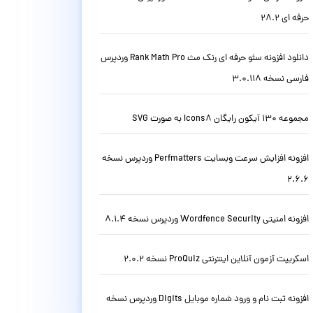
حرفه ای 28.2
دانلود افزونه سئو حرفه ای رنک مث Rank Math Pro وردپرس
فارسی نسخه 3.0.118
مجموعه 130 آیکون رایگان Icons8 به صورت SVG
افزونه افزایش سرعت وبسایت Perfmatters وردپرس نسخه
2.6.6
افزونه امنیتی Wordfence Security وردپرس نسخه 8.1.4
اسکریپت آزمون آنلاین اینترنتی ProQuiz نسخه 2.0.2
افزونه ثبت نام و ورود شماره موبایل Digits وردپرس نسخه