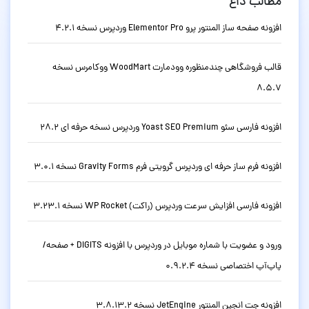
مطالب داغ
افزونه صفحه ساز المنتور پرو Elementor Pro وردپرس نسخه 4.2.1
قالب فروشگاهی چندمنظوره وودمارت WoodMart ووکامرس نسخه
8.5.7
افزونه فارسی سئو Yoast SEO Premium وردپرس نسخه حرفه ای 28.2
افزونه فرم ساز حرفه ای وردپرس گرویتی فرم Gravity Forms نسخه 3.0.1
افزونه فارسی افزایش سرعت وردپرس (راکت) WP Rocket نسخه 3.23.1
ورود و عضویت با شماره موبایل در وردپرس با افزونه DIGITS + صفحه/
پاپ‌آپ اختصاصی نسخه 0.9.2.4
افزونه جت انجین المنتور JetEngine نسخه 3.8.13.2