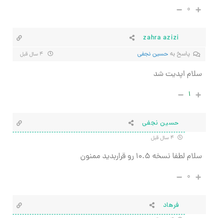
۰
zahra azizi
پاسخ به
حسین نجفی
۴ سال قبل
سلام اپدیت شد
۱
حسین نجفی
۴ سال قبل
سلام لطفا نسخه ۱۰.۵ رو قراربدید ممنون
۰
فرهاد