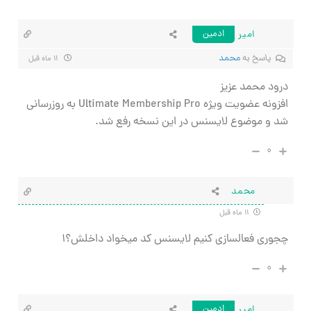
امیر
ادمین
پاسخ به
محمد
۱۱ ماه قبل
درود محمد عزیز
افزونه عضویت ویژه Ultimate Membership Pro به روزرسانی
شد و موضوع لایسنس در این نسخه رفع شد.
۰
محمد
۱۱ ماه قبل
چجوری فعالسازی کنیم لایسنس کد میخواد داخلش؟۱
۰
امیر
ادمین