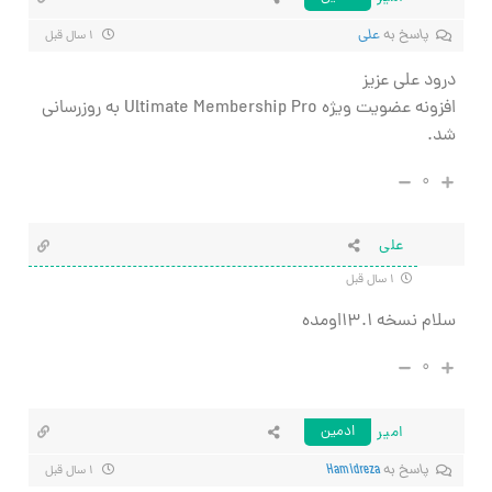
پاسخ به
علی
۱ سال قبل
درود علی عزیز
افزونه عضویت ویژه Ultimate Membership Pro به روزرسانی
شد.
۰
علی
۱ سال قبل
سلام نسخه ۱۳.۱اومده
۰
امیر
ادمین
پاسخ به
Hamidreza
۱ سال قبل