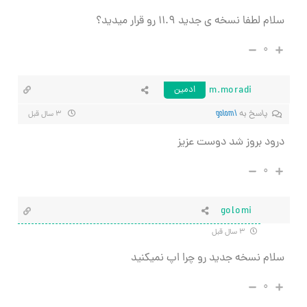
سلام لطفا نسخه ی جدید ۱۱.۹ رو قرار میدید؟
۰
m.moradi
ادمین
پاسخ به
golomi
۳ سال قبل
درود بروز شد دوست عزیز
۰
golomi
۳ سال قبل
سلام نسخه جدید رو چرا اپ نمیکنید
۰