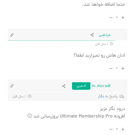
حتما اضافه خواهد شد.
۰
مرتضی
۱ سال قبل
ادان هاش رو نمیزارید لطفا؟
۰
m.moradi
ادمین
پاسخ به
نگار
۱ سال قبل
درود نگار عزیز
افزونه Ultimate Membership Pro بروزرسانی شد 🙂
۰