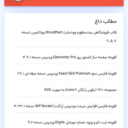
مطالب داغ
قالب فروشگاهی چندمنظوره وودمارت WoodMart ووکامرس نسخه
8.5.7
افزونه صفحه ساز المنتور پرو Elementor Pro وردپرس نسخه 4.2.1
افزونه فارسی سئو Yoast SEO Premium وردپرس نسخه حرفه ای 28.1
مجموعه 130 آیکون رایگان Icons8 به صورت SVG
افزونه فارسی افزایش سرعت وردپرس (راکت) WP Rocket نسخه 3.23.1
افزونه ثبت نام و ورود شماره موبایل Digits وردپرس نسخه 9.2