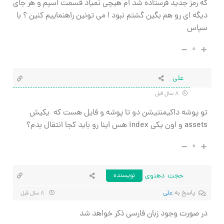
که رمز جدید فرستاده شد ام هیچی نمیاد قسمت اسپم و هر جای
دیگه ای رو هم بگین گشتم نبود ! می تونین راهنماییم کنین ؟ با
سپاس
۰
علی
۸ سال قبل
تو پوشه داکیمنتیشن دو تا پوشه و فایل هست که یکیش
assets و اون یکی index هس اینا رو باید کجا انتقال بدم؟
۰
حجت دهنوی
نویسنده
پاسخ به
علی
۸ سال قبل
در صورت وجود زبان فارسی ذکر خواهد شد