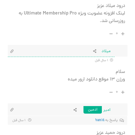
درود میلاد عزیز
لینک افزونه عضویت ویژه Ultimate Membership Pro به
روزرسانی شد.
۰
میلاد
۱ سال قبل
سلام
ورژن ۱۳ موقع دانلود ارور میده
۰
امیر
ادمین
پاسخ به
hamid
۱ سال قبل
درود حمید عزیز