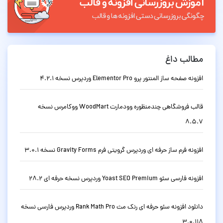
مطالب داغ
افزونه صفحه ساز المنتور پرو Elementor Pro وردپرس نسخه 4.2.1
قالب فروشگاهی چندمنظوره وودمارت WoodMart ووکامرس نسخه
8.5.7
افزونه فرم ساز حرفه ای وردپرس گرویتی فرم Gravity Forms نسخه 3.0.1
افزونه فارسی سئو Yoast SEO Premium وردپرس نسخه حرفه ای 28.2
دانلود افزونه سئو حرفه ای رنک مث Rank Math Pro وردپرس فارسی نسخه
3.0.118