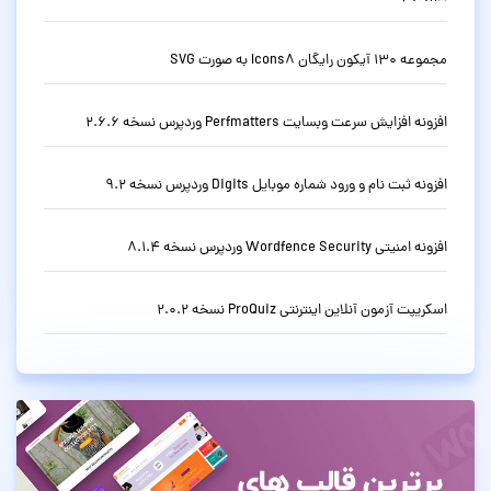
مجموعه 130 آیکون رایگان Icons8 به صورت SVG
افزونه افزایش سرعت وبسایت Perfmatters وردپرس نسخه 2.6.6
افزونه ثبت نام و ورود شماره موبایل Digits وردپرس نسخه 9.2
افزونه امنیتی Wordfence Security وردپرس نسخه 8.1.4
اسکریپت آزمون آنلاین اینترنتی ProQuiz نسخه 2.0.2