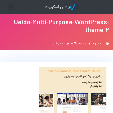
پرشین اسکریپت
Ueldo-Multi-Purpose-WordPress-
theme-2
دسته بندی: |
۱۵ دانلود
تاریخ: ۸ سال قبل