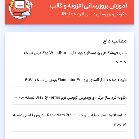
مطالب داغ
قالب فروشگاهی چندمنظوره وودمارت WoodMart ووکامرس نسخه
8.5.7
افزونه صفحه ساز المنتور پرو Elementor Pro وردپرس نسخه 4.2.1
افزونه فرم ساز حرفه ای وردپرس گرویتی فرم Gravity Forms نسخه 3.0.0
دانلود افزونه سئو حرفه ای رنک مث Rank Math Pro وردپرس فارسی نسخه
3.0.118