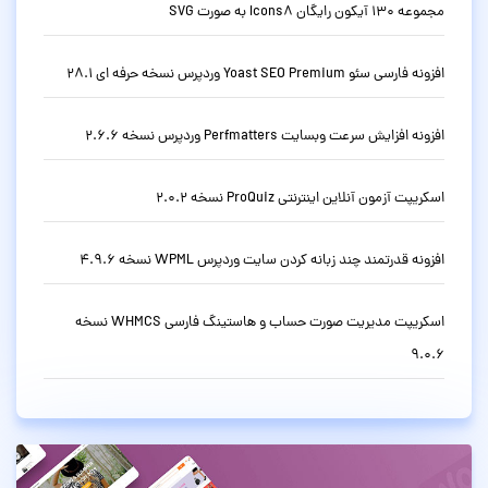
مجموعه 130 آیکون رایگان Icons8 به صورت SVG
افزونه فارسی سئو Yoast SEO Premium وردپرس نسخه حرفه ای 28.1
افزونه افزایش سرعت وبسایت Perfmatters وردپرس نسخه 2.6.6
اسکریپت آزمون آنلاین اینترنتی ProQuiz نسخه 2.0.2
افزونه قدرتمند چند زبانه کردن سایت وردپرس WPML نسخه 4.9.6
اسکریپت مدیریت صورت حساب و هاستینگ فارسی WHMCS نسخه
9.0.6