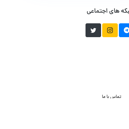
که های اجتماعی
تماس با ما
هاست وردپرس
فراداده