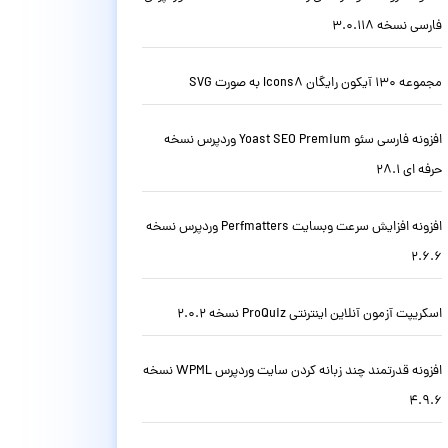
فارسی نسخه 3.0.118
مجموعه 130 آیکون رایگان Icons8 به صورت SVG
افزونه فارسی سئو Yoast SEO Premium وردپرس نسخه
حرفه ای 28.1
افزونه افزایش سرعت وبسایت Perfmatters وردپرس نسخه
2.6.6
اسکریپت آزمون آنلاین اینترنتی ProQuiz نسخه 2.0.2
افزونه قدرتمند چند زبانه کردن سایت وردپرس WPML نسخه
4.9.6