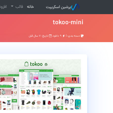
(current)
خانه
قالب
افزو
پرشین اسکریپت
tokoo-mini
دسته بندی: |
۹ دانلود
تاریخ: ۷ سال قبل