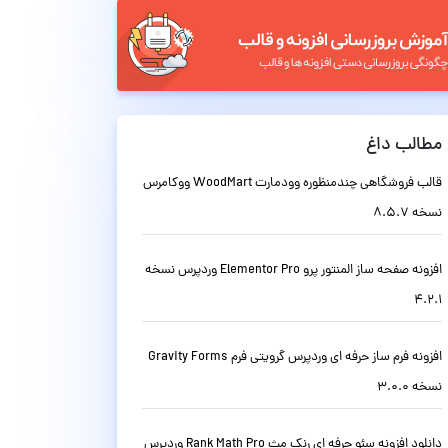
مطالب داغ
قالب فروشگاهی چندمنظوره وودمارت WoodMart ووکامرس
نسخه 8.5.7
افزونه صفحه ساز المنتور پرو Elementor Pro وردپرس نسخه
4.2.1
افزونه فرم ساز حرفه ای وردپرس گرویتی فرم Gravity Forms
نسخه 3.0.0
دانلود افزونه سئو حرفه ای رنک مث Rank Math Pro وردپرس