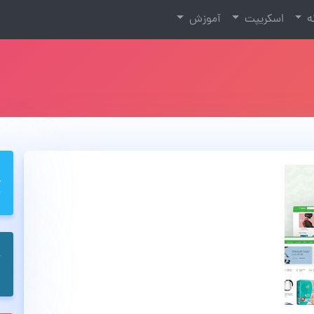
نه
اسکریپت
آموزش