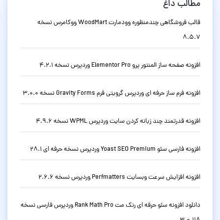
مطالب داغ
قالب فروشگاهی چندمنظوره وودمارت WoodMart ووکامرس نسخه
8.5.7
افزونه صفحه ساز المنتور پرو Elementor Pro وردپرس نسخه 4.2.1
افزونه فرم ساز حرفه ای وردپرس گرویتی فرم Gravity Forms نسخه 3.0.0
افزونه قدرتمند چند زبانه کردن سایت وردپرس WPML نسخه 4.9.6
افزونه فارسی سئو Yoast SEO Premium وردپرس نسخه حرفه ای 28.1
افزونه افزایش سرعت وبسایت Perfmatters وردپرس نسخه 2.6.6
دانلود افزونه سئو حرفه ای رنک مث Rank Math Pro وردپرس فارسی نسخه