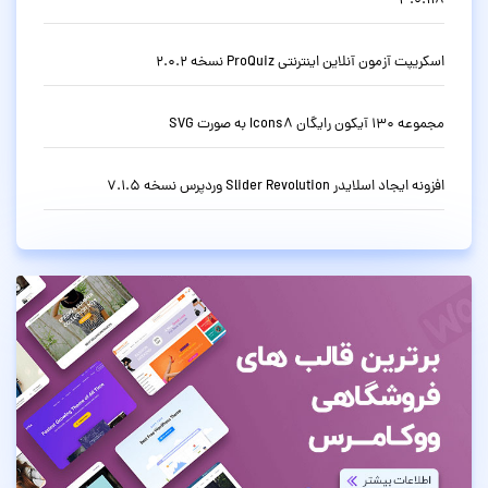
3.0.118
اسکریپت آزمون آنلاین اینترنتی ProQuiz نسخه 2.0.2
مجموعه 130 آیکون رایگان Icons8 به صورت SVG
افزونه ایجاد اسلایدر Slider Revolution وردپرس نسخه 7.1.5