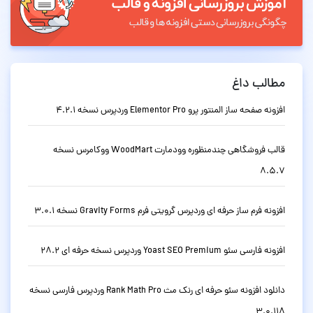
مطالب داغ
افزونه صفحه ساز المنتور پرو Elementor Pro وردپرس نسخه 4.2.1
قالب فروشگاهی چندمنظوره وودمارت WoodMart ووکامرس نسخه
8.5.7
افزونه فرم ساز حرفه ای وردپرس گرویتی فرم Gravity Forms نسخه 3.0.1
افزونه فارسی سئو Yoast SEO Premium وردپرس نسخه حرفه ای 28.2
دانلود افزونه سئو حرفه ای رنک مث Rank Math Pro وردپرس فارسی نسخه
3.0.118