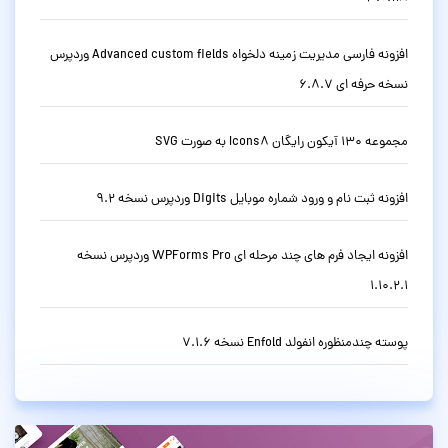
افزونه فارسی مدیریت زمینه دلخواه Advanced custom fields وردپرس
نسخه حرفه ای 6.8.7
مجموعه 130 آیکون رایگان Icons8 به صورت SVG
افزونه ثبت نام و ورود شماره موبایل Digits وردپرس نسخه 9.2
افزونه ایجاد فرم های چند مرحله ای WPForms Pro وردپرس نسخه
1.10.2.1
پوسته چندمنظوره انفولد Enfold نسخه 7.1.6