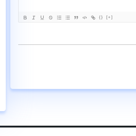
{}
[+]