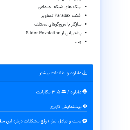
لینک های شبکه اجتماعی
افکت Parallax تصاویر
سازگار با مرورگرهای مختلف
پشتیبانی از Slider Revolation
و…
دانلود و اطلاعات بیشتر
دانلود
/
۳.۵ مگابایت
پیشنمایش کاربری
بحث و تبادل نظر / رفع مشکلات درباره این م