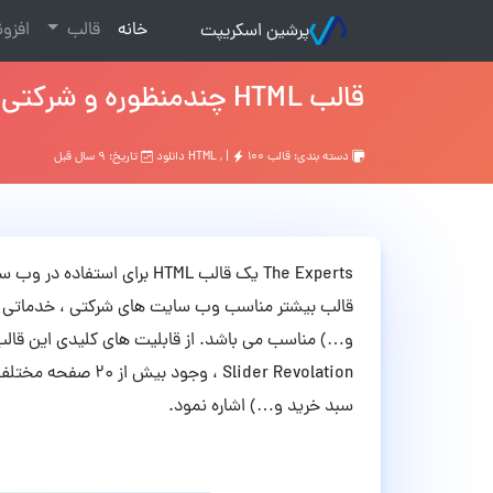
(current)
خانه
قالب
افزو
پرشین اسکریپت
قالب HTML چندمنظوره و شرکتی The Experts نسخه 1.0
دسته بندی:
قالب HTML
۱۰۰ دانلود
, |
تاریخ: ۹ سال قبل
The Experts یک قالب HTML بر
قالب بیشتر مناسب وب سایت های شرکتی ، خدماتی (
و…) مناسب می باشد. از قابلیت های کلیدی این قالب 
Slider Revolation ،
سبد خرید و…) اشاره نمود.