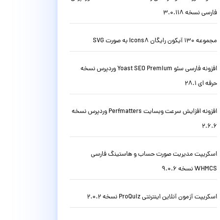
فارسی نسخه 3.0.118
مجموعه 130 آیکون رایگان Icons8 به صورت SVG
افزونه فارسی سئو Yoast SEO Premium وردپرس نسخه
حرفه ای 28.1
افزونه افزایش سرعت وبسایت Perfmatters وردپرس نسخه
2.6.6
اسکریپت مدیریت صورت حساب و هاستینگ فارسی
WHMCS نسخه 9.0.6
اسکریپت آزمون آنلاین اینترنتی ProQuiz نسخه 2.0.2