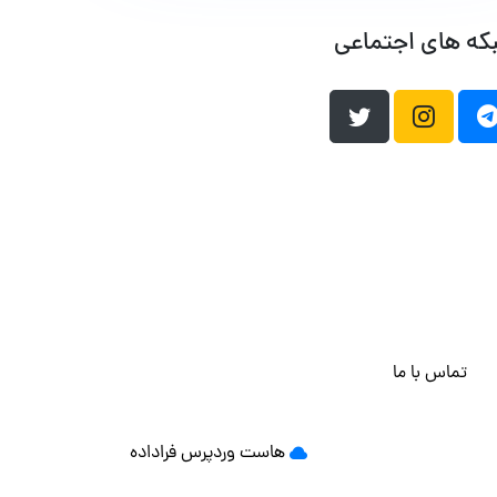
که های اجتماعی
تماس با ما
هاست وردپرس
فراداده