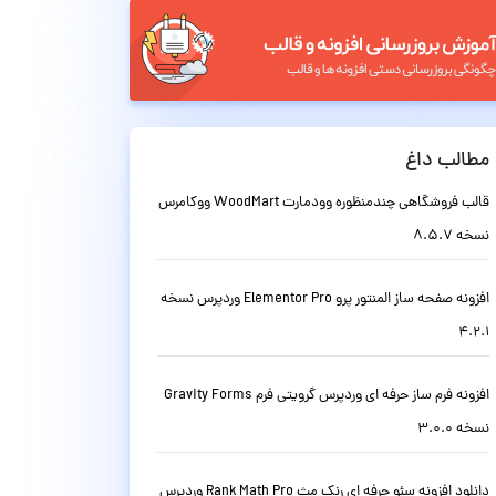
مطالب داغ
قالب فروشگاهی چندمنظوره وودمارت WoodMart ووکامرس
نسخه 8.5.7
افزونه صفحه ساز المنتور پرو Elementor Pro وردپرس نسخه
4.2.1
افزونه فرم ساز حرفه ای وردپرس گرویتی فرم Gravity Forms
نسخه 3.0.0
دانلود افزونه سئو حرفه ای رنک مث Rank Math Pro وردپرس