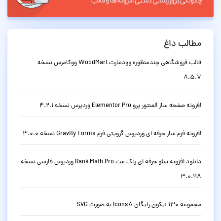
مطالب داغ
قالب فروشگاهی چندمنظوره وودمارت WoodMart ووکامرس نسخه
8.5.7
افزونه صفحه ساز المنتور پرو Elementor Pro وردپرس نسخه 4.2.1
افزونه فرم ساز حرفه ای وردپرس گرویتی فرم Gravity Forms نسخه 3.0.0
دانلود افزونه سئو حرفه ای رنک مث Rank Math Pro وردپرس فارسی نسخه
3.0.118
مجموعه 130 آیکون رایگان Icons8 به صورت SVG