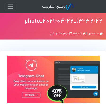
پرشین اسکریپت
photo_2021-04-22_13-32-22
دسته بندی: |
۱۹ دانلود
تاریخ: ۵ سال قبل