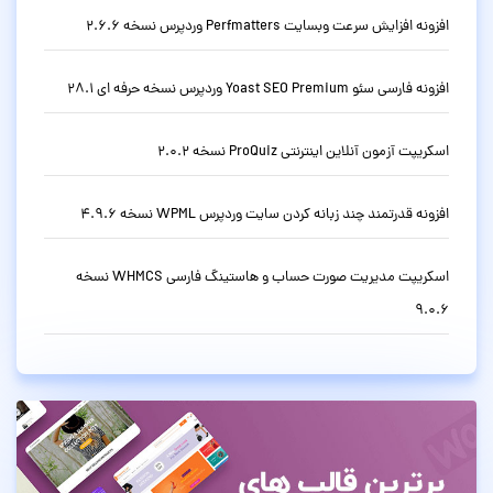
افزونه افزایش سرعت وبسایت Perfmatters وردپرس نسخه 2.6.6
افزونه فارسی سئو Yoast SEO Premium وردپرس نسخه حرفه ای 28.1
اسکریپت آزمون آنلاین اینترنتی ProQuiz نسخه 2.0.2
افزونه قدرتمند چند زبانه کردن سایت وردپرس WPML نسخه 4.9.6
اسکریپت مدیریت صورت حساب و هاستینگ فارسی WHMCS نسخه
9.0.6