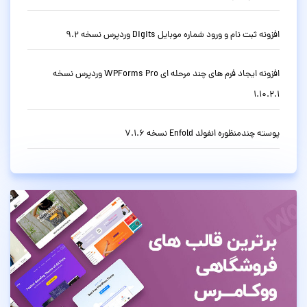
افزونه ثبت نام و ورود شماره موبایل Digits وردپرس نسخه 9.2
افزونه ایجاد فرم های چند مرحله ای WPForms Pro وردپرس نسخه
1.10.2.1
پوسته چندمنظوره انفولد Enfold نسخه 7.1.6