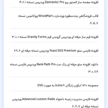
افزونه صفحه ساز المنتور پرو Elementor Pro وردپرس نسخه 4.2.1
قالب فروشگاهی چندمنظوره وودمارت WoodMart ووکامرس نسخه
8.5.7
افزونه فرم ساز حرفه ای وردپرس گرویتی فرم Gravity Forms نسخه 3.0.1
افزونه فارسی سئو Yoast SEO Premium وردپرس نسخه حرفه ای 28.2
دانلود افزونه سئو حرفه ای رنک مث Rank Math Pro وردپرس فارسی نسخه
3.0.118
مجموعه 130 آیکون رایگان Icons8 به صورت SVG
افزونه فارسی مدیریت زمینه دلخواه Advanced custom fields وردپرس
نسخه حرفه ای 6.8.7