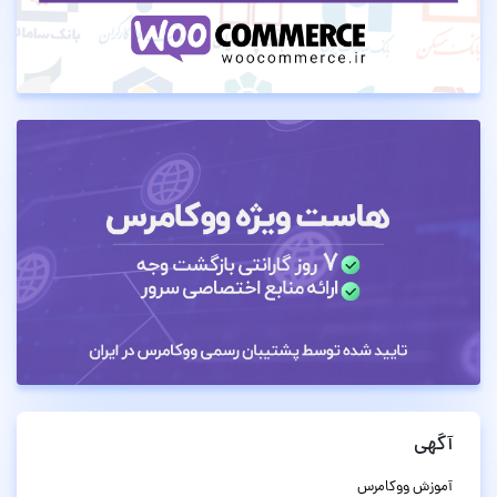
آگهی
آموزش ووکامرس