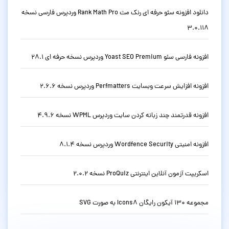
دانلود افزونه سئو حرفه ای رنک مث Rank Math Pro وردپرس فارسی نسخه
3.0.118
افزونه فارسی سئو Yoast SEO Premium وردپرس نسخه حرفه ای 28.1
افزونه افزایش سرعت وبسایت Perfmatters وردپرس نسخه 2.6.6
افزونه قدرتمند چند زبانه کردن سایت وردپرس WPML نسخه 4.9.6
افزونه امنیتی Wordfence Security وردپرس نسخه 8.1.4
اسکریپت آزمون آنلاین اینترنتی ProQuiz نسخه 2.0.2
مجموعه 130 آیکون رایگان Icons8 به صورت SVG