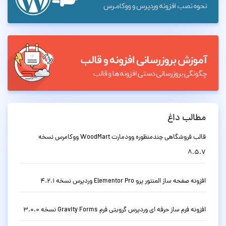
مطالب داغ
قالب فروشگاهی چندمنظوره وودمارت WoodMart ووکامرس نسخه
8.5.7
افزونه صفحه ساز المنتور پرو Elementor Pro وردپرس نسخه 4.2.1
افزونه فرم ساز حرفه ای وردپرس گرویتی فرم Gravity Forms نسخه 3.0.0