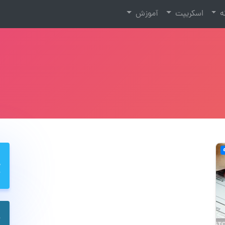
نه
اسکریپت
آموزش