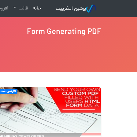
(current)
خانه
قالب
افزو
پرشین اسکریپت
Form Generating PDF
فارسی شده