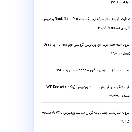
حرفه ای 28.1
دانلود افزونه سئو حرفه ای رنک مث Rank Math Pro وردپرس
فارسی نسخه 3.0.118
افزونه فرم ساز حرفه ای وردپرس گرویتی فرم Gravity Forms
نسخه 3.0.0
مجموعه 130 آیکون رایگان Icons8 به صورت SVG
افزونه فارسی افزایش سرعت وردپرس (راکت) WP Rocket
نسخه 3.23.1
افزونه قدرتمند چند زبانه کردن سایت وردپرس WPML نسخه
4.9.6