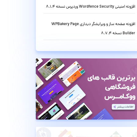
افزونه امنیتی Wordfence Security وردپرس نسخه 8.1.4
افزونه صفحه ساز و ویرایشگر دیداری WPBakery Page
Builder نسخه 8.7.4