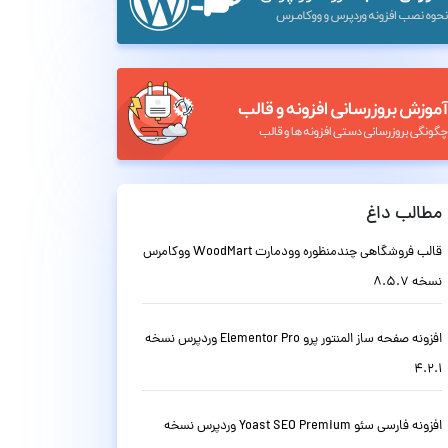
مطالب داغ
قالب فروشگاهی چندمنظوره وودمارت WoodMart ووکامرس
نسخه 8.5.7
افزونه صفحه ساز المنتور پرو Elementor Pro وردپرس نسخه
4.2.1
افزونه فارسی سئو Yoast SEO Premium وردپرس نسخه