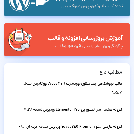
مطالب داغ
قالب فروشگاهی چندمنظوره وودمارت WoodMart ووکامرس نسخه
8.5.7
افزونه صفحه ساز المنتور پرو Elementor Pro وردپرس نسخه 4.2.1
افزونه فارسی سئو Yoast SEO Premium وردپرس نسخه حرفه ای 28.1