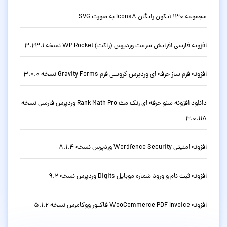
مجموعه 130 آیکون رایگان Icons8 به صورت SVG
افزونه فارسی افزایش سرعت وردپرس (راکت) WP Rocket نسخه 3.23.1
افزونه فرم ساز حرفه ای وردپرس گرویتی فرم Gravity Forms نسخه 3.0.0
دانلود افزونه سئو حرفه ای رنک مث Rank Math Pro وردپرس فارسی نسخه
3.0.118
افزونه امنیتی Wordfence Security وردپرس نسخه 8.1.4
افزونه ثبت نام و ورود شماره موبایل Digits وردپرس نسخه 9.2
افزونه WooCommerce PDF Invoice فاکتور ووکامرس نسخه 5.1.2