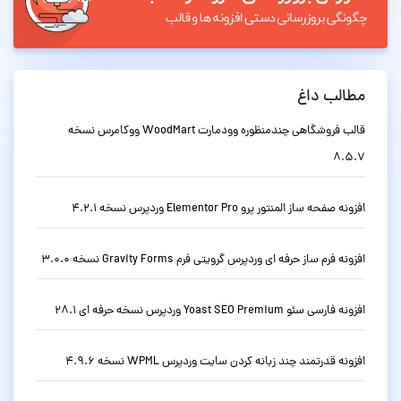
مطالب داغ
قالب فروشگاهی چندمنظوره وودمارت WoodMart ووکامرس نسخه
8.5.7
افزونه صفحه ساز المنتور پرو Elementor Pro وردپرس نسخه 4.2.1
افزونه فرم ساز حرفه ای وردپرس گرویتی فرم Gravity Forms نسخه 3.0.0
افزونه فارسی سئو Yoast SEO Premium وردپرس نسخه حرفه ای 28.1
افزونه قدرتمند چند زبانه کردن سایت وردپرس WPML نسخه 4.9.6