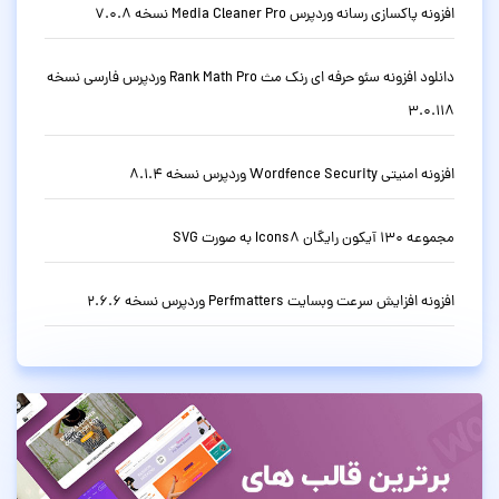
افزونه پاکسازی رسانه وردپرس Media Cleaner Pro نسخه 7.0.8
دانلود افزونه سئو حرفه ای رنک مث Rank Math Pro وردپرس فارسی نسخه
3.0.118
افزونه امنیتی Wordfence Security وردپرس نسخه 8.1.4
مجموعه 130 آیکون رایگان Icons8 به صورت SVG
افزونه افزایش سرعت وبسایت Perfmatters وردپرس نسخه 2.6.6