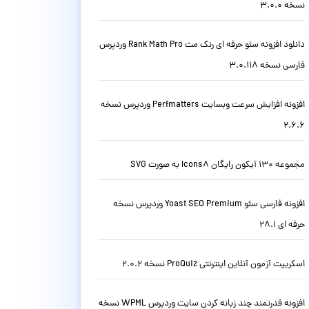
نسخه 3.0.0
دانلود افزونه سئو حرفه ای رنک مث Rank Math Pro وردپرس
فارسی نسخه 3.0.118
افزونه افزایش سرعت وبسایت Perfmatters وردپرس نسخه
2.6.6
مجموعه 130 آیکون رایگان Icons8 به صورت SVG
افزونه فارسی سئو Yoast SEO Premium وردپرس نسخه
حرفه ای 28.1
اسکریپت آزمون آنلاین اینترنتی ProQuiz نسخه 2.0.2
افزونه قدرتمند چند زبانه کردن سایت وردپرس WPML نسخه