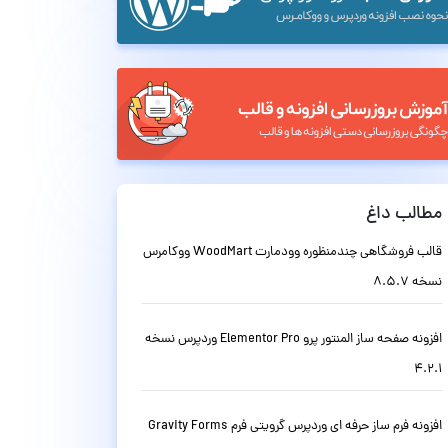
مطالب داغ
قالب فروشگاهی چندمنظوره وودمارت WoodMart ووکامرس
نسخه 8.5.7
افزونه صفحه ساز المنتور پرو Elementor Pro وردپرس نسخه
4.2.1
افزونه فرم ساز حرفه ای وردپرس گرویتی فرم Gravity Forms