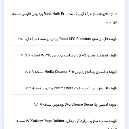
دانلود افزونه سئو حرفه ای رنک مث Rank Math Pro وردپرس فارسی نسخه
3.0.118
افزونه فارسی سئو Yoast SEO Premium وردپرس نسخه حرفه ای 28.1
افزونه قدرتمند چند زبانه کردن سایت وردپرس WPML نسخه 4.9.6
افزونه پاکسازی رسانه وردپرس Media Cleaner Pro نسخه 7.0.8
افزونه افزایش سرعت وبسایت Perfmatters وردپرس نسخه 2.6.6
افزونه امنیتی Wordfence Security وردپرس نسخه 8.1.4
افزونه صفحه ساز و ویرایشگر دیداری WPBakery Page Builder نسخه