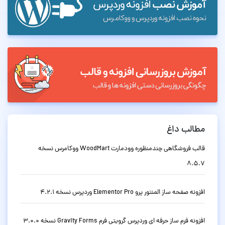
مطالب داغ
قالب فروشگاهی چندمنظوره وودمارت WoodMart ووکامرس نسخه
8.5.7
افزونه صفحه ساز المنتور پرو Elementor Pro وردپرس نسخه 4.2.1
افزونه فرم ساز حرفه ای وردپرس گرویتی فرم Gravity Forms نسخه 3.0.0