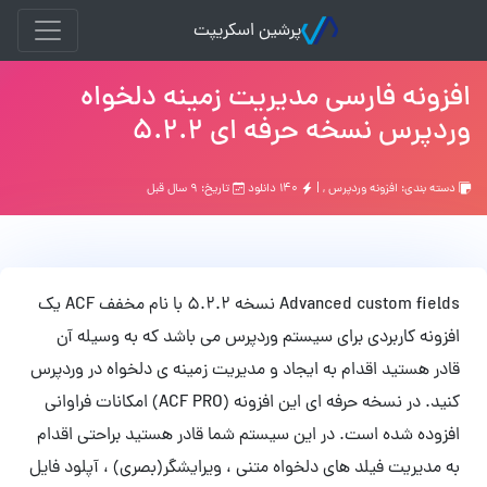
پرشین اسکریپت
افزونه فارسی مدیریت زمینه دلخواه
وردپرس نسخه حرفه ای ۵.۲.۲
دسته بندی:
افزونه وردپرس
, |
۱۴۰ دانلود
تاریخ: ۹ سال قبل
Advanced custom fields نسخه 5.2.2 با نام مخفف ACF یک
افزونه کاربردی برای سیستم وردپرس می باشد که به وسیله آن
قادر هستید اقدام به ایجاد و مدیریت زمینه ی دلخواه در وردپرس
کنید. در نسخه حرفه ای این افزونه (ACF PRO) امکانات فراوانی
افزوده شده است. در این سیستم شما قادر هستید براحتی اقدام
به مدیریت فیلد های دلخواه متنی ، ویرایشگر(بصری) ، آپلود فایل