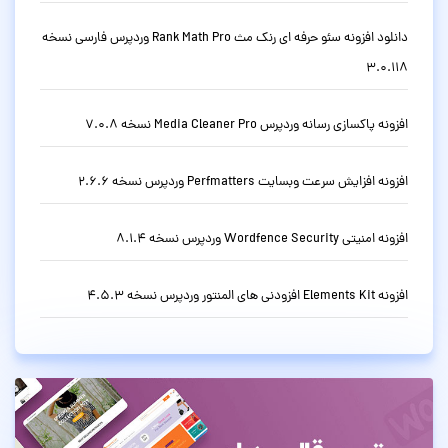
دانلود افزونه سئو حرفه ای رنک مث Rank Math Pro وردپرس فارسی نسخه
3.0.118
افزونه پاکسازی رسانه وردپرس Media Cleaner Pro نسخه 7.0.8
افزونه افزایش سرعت وبسایت Perfmatters وردپرس نسخه 2.6.6
افزونه امنیتی Wordfence Security وردپرس نسخه 8.1.4
افزونه Elements Kit افزودنی های المنتور وردپرس نسخه 4.5.3