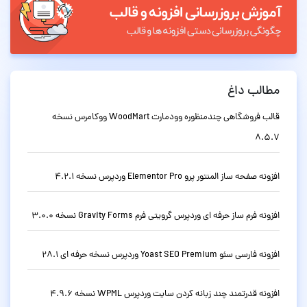
مطالب داغ
قالب فروشگاهی چندمنظوره وودمارت WoodMart ووکامرس نسخه
8.5.7
افزونه صفحه ساز المنتور پرو Elementor Pro وردپرس نسخه 4.2.1
افزونه فرم ساز حرفه ای وردپرس گرویتی فرم Gravity Forms نسخه 3.0.0
افزونه فارسی سئو Yoast SEO Premium وردپرس نسخه حرفه ای 28.1
افزونه قدرتمند چند زبانه کردن سایت وردپرس WPML نسخه 4.9.6