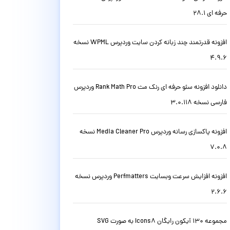
حرفه ای 28.1
افزونه قدرتمند چند زبانه کردن سایت وردپرس WPML نسخه
4.9.6
دانلود افزونه سئو حرفه ای رنک مث Rank Math Pro وردپرس
فارسی نسخه 3.0.118
افزونه پاکسازی رسانه وردپرس Media Cleaner Pro نسخه
7.0.8
افزونه افزایش سرعت وبسایت Perfmatters وردپرس نسخه
2.6.6
مجموعه 130 آیکون رایگان Icons8 به صورت SVG