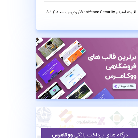
افزونه امنیتی Wordfence Security وردپرس نسخه 8.1.4