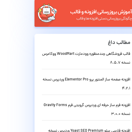
مطالب داغ
قالب فروشگاهی چندمنظوره وودمارت WoodMart ووکامرس
نسخه 8.5.7
افزونه صفحه ساز المنتور پرو Elementor Pro وردپرس نسخه
4.2.1
افزونه فرم ساز حرفه ای وردپرس گرویتی فرم Gravity Forms
نسخه 3.0.0
افزونه فارسی سئو Yoast SEO Premium وردپرس نسخه