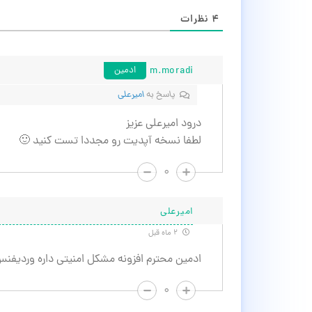
۴
نظرات
m.moradi
ادمین
پاسخ به
امیرعلی
درود امیرعلی عزیز
لطفا نسخه آپدیت رو مجددا تست کنید 🙂
۰
امیرعلی
۲ ماه قبل
ادمین محترم افزونه مشکل امنیتی داره وردیفنس
۰