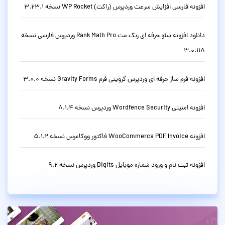
افزونه فارسی افزایش سرعت وردپرس (راکت) WP Rocket نسخه 3.23.1
دانلود افزونه سئو حرفه ای رنک مث Rank Math Pro وردپرس فارسی نسخه
3.0.118
افزونه فرم ساز حرفه ای وردپرس گرویتی فرم Gravity Forms نسخه 3.0.0
افزونه امنیتی Wordfence Security وردپرس نسخه 8.1.4
افزونه WooCommerce PDF Invoice فاکتور ووکامرس نسخه 5.1.2
افزونه ثبت نام و ورود شماره موبایل Digits وردپرس نسخه 9.2