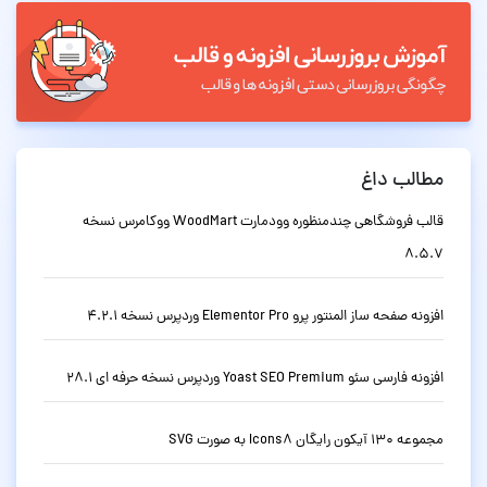
مطالب داغ
قالب فروشگاهی چندمنظوره وودمارت WoodMart ووکامرس نسخه
8.5.7
افزونه صفحه ساز المنتور پرو Elementor Pro وردپرس نسخه 4.2.1
افزونه فارسی سئو Yoast SEO Premium وردپرس نسخه حرفه ای 28.1
مجموعه 130 آیکون رایگان Icons8 به صورت SVG