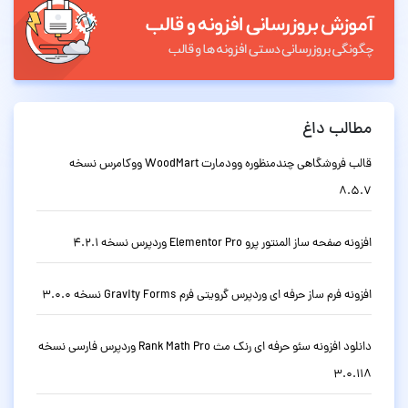
مطالب داغ
قالب فروشگاهی چندمنظوره وودمارت WoodMart ووکامرس نسخه
8.5.7
افزونه صفحه ساز المنتور پرو Elementor Pro وردپرس نسخه 4.2.1
افزونه فرم ساز حرفه ای وردپرس گرویتی فرم Gravity Forms نسخه 3.0.0
دانلود افزونه سئو حرفه ای رنک مث Rank Math Pro وردپرس فارسی نسخه
3.0.118