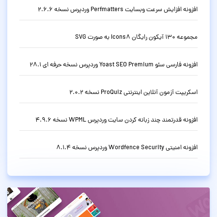
افزونه افزایش سرعت وبسایت Perfmatters وردپرس نسخه 2.6.6
مجموعه 130 آیکون رایگان Icons8 به صورت SVG
افزونه فارسی سئو Yoast SEO Premium وردپرس نسخه حرفه ای 28.1
اسکریپت آزمون آنلاین اینترنتی ProQuiz نسخه 2.0.2
افزونه قدرتمند چند زبانه کردن سایت وردپرس WPML نسخه 4.9.6
افزونه امنیتی Wordfence Security وردپرس نسخه 8.1.4