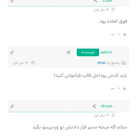
حجت
۱۳ سال قبل
فوق العاده بود
۰
admin
نویسنده
پاسخ به
ehsan
۱۳ سال قبل
باید کدش روداخل قالب فراخوانی کنید!
۰
ehsan
۱۳ سال قبل
سلام اگه میشه مسیر قرار دادنش تو وردپیسو بگید