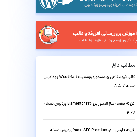
مطالب داغ
قالب فروشگاهی چندمنظوره وودمارت WoodMart ووکامرس
نسخه 8.5.7
افزونه صفحه ساز المنتور پرو Elementor Pro وردپرس نسخه
4.2.1
افزونه فارسی سئو Yoast SEO Premium وردپرس نسخه