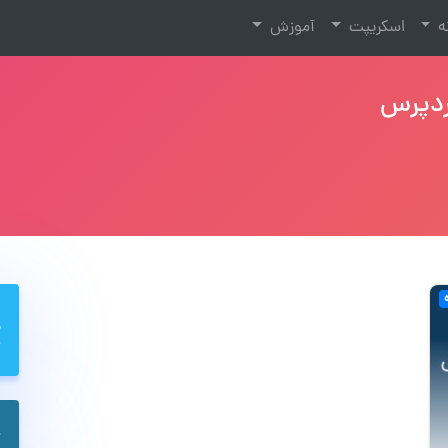
نه
اسکریپت
آموزش
ردپرس