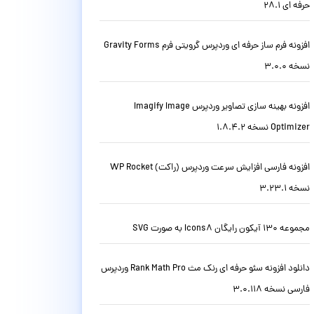
حرفه ای 28.1
افزونه فرم ساز حرفه ای وردپرس گرویتی فرم Gravity Forms
نسخه 3.0.0
افزونه بهینه سازی تصاویر وردپرس Imagify Image
Optimizer نسخه 1.8.4.2
افزونه فارسی افزایش سرعت وردپرس (راکت) WP Rocket
نسخه 3.23.1
مجموعه 130 آیکون رایگان Icons8 به صورت SVG
دانلود افزونه سئو حرفه ای رنک مث Rank Math Pro وردپرس
فارسی نسخه 3.0.118